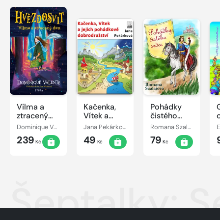
Vilma a
Kačenka,
Pohádky
ztracený
Vítek a
čistého
den
jejich
srdce
Dominique Valente
Jana Pekárková
Romana Szalaiová
E
pohádkové
239
49
79
dobrodružství
Kč
Kč
Kč
Šeptalky: S