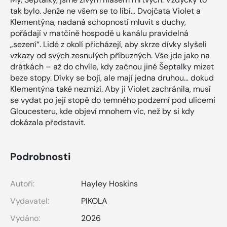
tak bylo. Jenže ne všem se to líbí… Dvojčata Violet a
Klementýna, nadaná schopností mluvit s duchy,
pořádají v matčině hospodě u kanálu pravidelná
„sezení“. Lidé z okolí přicházejí, aby skrze dívky slyšeli
vzkazy od svých zesnulých příbuzných. Vše jde jako na
drátkách – až do chvíle, kdy začnou jiné Šeptalky mizet
beze stopy. Dívky se bojí, ale mají jedna druhou… dokud
Klementýna také nezmizí. Aby ji Violet zachránila, musí
se vydat po její stopě do temného podzemí pod ulicemi
Gloucesteru, kde objeví mnohem víc, než by si kdy
dokázala představit.
Podrobnosti
Autoři:
Hayley Hoskins
Vydavatel:
PIKOLA
Vydáno:
2026