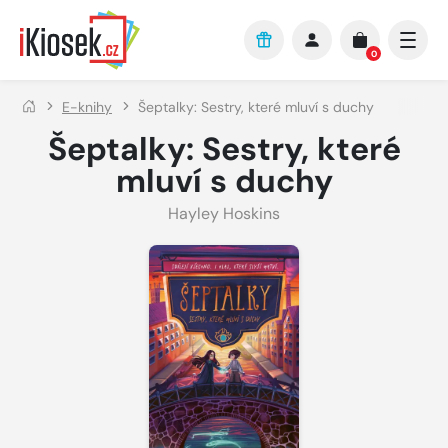
Přejít na hlavní obsah
0
E-knihy
Šeptalky: Sestry, které mluví s duchy
Šeptalky: Sestry, které
mluví s duchy
Hayley Hoskins