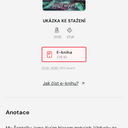
UKÁZKA KE STAŽENÍ
MOBI
EPUB
E-kniha
279 Kč
EPUB
,
MOBI
(352 stran)
Jak číst e-knihu?
Anotace
My, Šeptalky, jsme živým hlasem mrtvých. Vždycky to