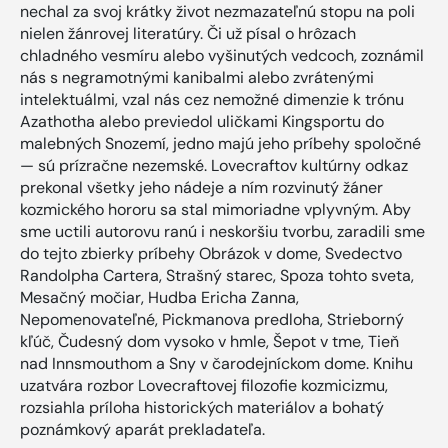
nechal za svoj krátky život nezmazateľnú stopu na poli
nielen žánrovej literatúry. Či už písal o hrôzach
chladného vesmíru alebo vyšinutých vedcoch, zoznámil
nás s negramotnými kanibalmi alebo zvrátenými
intelektuálmi, vzal nás cez nemožné dimenzie k trónu
Azathotha alebo previedol uličkami Kingsportu do
malebných Snozemí, jedno majú jeho príbehy spoločné
— sú prízračne nezemské. Lovecraftov kultúrny odkaz
prekonal všetky jeho nádeje a ním rozvinutý žáner
kozmického hororu sa stal mimoriadne vplyvným. Aby
sme uctili autorovu ranú i neskoršiu tvorbu, zaradili sme
do tejto zbierky príbehy Obrázok v dome, Svedectvo
Randolpha Cartera, Strašný starec, Spoza tohto sveta,
Mesačný močiar, Hudba Ericha Zanna,
Nepomenovateľné, Pickmanova predloha, Strieborný
kľúč, Čudesný dom vysoko v hmle, Šepot v tme, Tieň
nad Innsmouthom a Sny v čarodejníckom dome. Knihu
uzatvára rozbor Lovecraftovej filozofie kozmicizmu,
rozsiahla príloha historických materiálov a bohatý
poznámkový aparát prekladateľa.