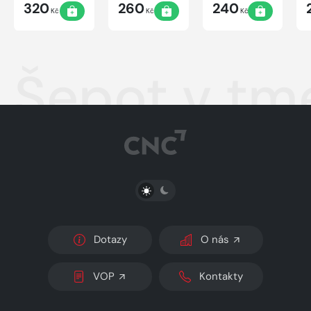
320
260
240
Kč
Kč
Kč
Šepot v tm
PŘEPNOUT SVĚTLÝ/TMAVÝ REŽIM
Dotazy
O nás
VOP
Kontakty