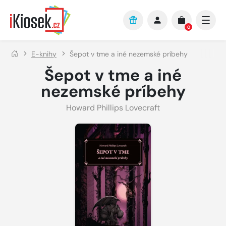
Přejít na hlavní obsah
0
E-knihy
Šepot v tme a iné nezemské príbehy
Šepot v tme a iné
nezemské príbehy
Howard Phillips Lovecraft