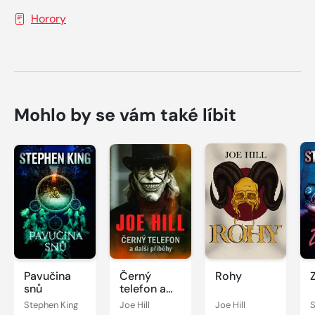
Horory
Mohlo by se vám také líbit
Pavučina
Černý
Rohy
snů
telefon a
další
Stephen King
Joe Hill
Joe Hill
S
příběhy