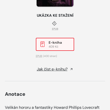
UKÁZKA KE STAŽENÍ
EPUB
E-kniha
409 Kč
EPUB
(400 stran)
Jak číst e-knihu?
Anotace
Velikán hororu a fantastiky Howard Phillips Lovecraft