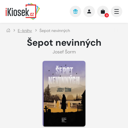
Přejít na hlavní obsah
0
E-knihy
Šepot nevinných
Šepot nevinných
Josef Šorm