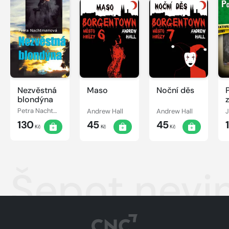
Nezvěstná
Maso
Noční děs
blondýna
Petra Nachtmanová
Andrew Hall
Andrew Hall
130
45
45
Kč
Kč
Kč
Šepot nevi