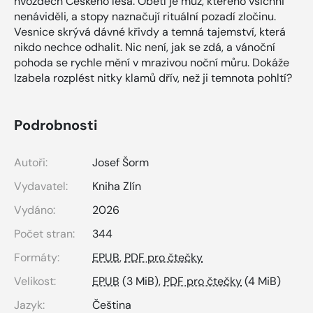
hvozdech Českého lesa. Obětí je muž, kterého všichni
nenáviděli, a stopy naznačují rituální pozadí zločinu.
Vesnice skrývá dávné křivdy a temná tajemství, která
nikdo nechce odhalit. Nic není, jak se zdá, a vánoční
pohoda se rychle mění v mrazivou noční můru. Dokáže
Izabela rozplést nitky klamů dřív, než ji temnota pohltí?
Podrobnosti
Autoři:
Josef Šorm
Vydavatel:
Kniha Zlín
Vydáno:
2026
Počet stran:
344
Formáty:
EPUB
,
PDF pro čtečky
Velikost:
EPUB
(3 MiB),
PDF pro čtečky
(4 MiB)
Jazyk:
Čeština