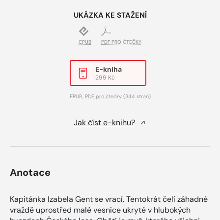
UKÁZKA KE STAŽENÍ
EPUB
PDF PRO ČTEČKY
E-kniha
299 Kč
EPUB
,
PDF pro čtečky
(344 stran)
Jak číst e-knihu?
Anotace
Kapitánka Izabela Gent se vrací. Tentokrát čelí záhadné
vraždě uprostřed malé vesnice ukryté v hlubokých