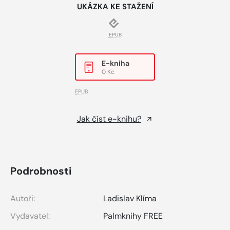
UKÁZKA KE STAŽENÍ
EPUB
E-kniha
0 Kč
EPUB
Jak číst e-knihu?
Podrobnosti
Autoři:
Ladislav Klíma
Vydavatel:
Palmknihy FREE