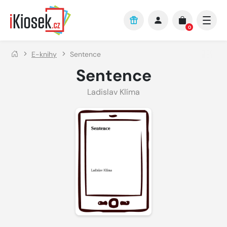
Přejít na hlavní obsah
0
E-knihy
Sentence
Sentence
Ladislav Klíma