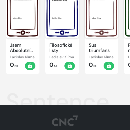
Jsem
Filosofické
Sus
Absolutní
listy
triumfans
vůle
Ladislav Klíma
Ladislav Klíma
Ladislav Klíma
L
0
0
0
Kč
Kč
Kč
Sentence