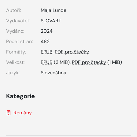
Autoři:
Maja Lunde
Vydavatel:
SLOVART
Vydáno:
2024
Počet stran:
482
Formáty:
EPUB
,
PDF pro čtečky
Velikost:
EPUB
(3 MiB),
PDF pro čtečky
(1 MiB)
Jazyk:
Slovenština
Kategorie
Romány