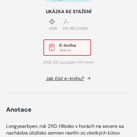
UKÁZKA KE STAŽENÍ
EPUB
PDF PRO ČTEČKY
E-kniha
369 Kč
EPUB
,
PDF pro čtečky
(482 stran)
Jak číst e-knihu?
Anotace
Longyearbyen, rok 2110. Hlboko v horách na severe sa
nachádza úložisko semien rastlín zo všetkých kútov