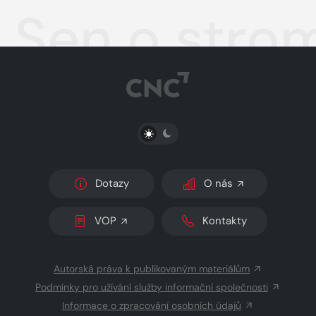
Sen o stro
PŘEPNOUT SVĚTLÝ/TMAVÝ REŽIM
Dotazy
O nás
VOP
Kontakty
Autorská práva k publikovaným materiálům
Podmínky pro užívání služby informační společnosti
Informace o zpracování osobních údajů