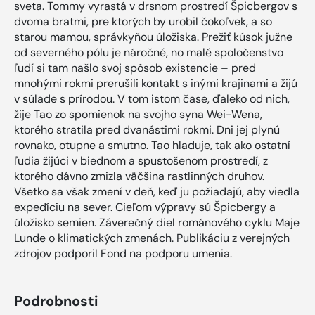
sveta. Tommy vyrastá v drsnom prostredí Špicbergov s
dvoma bratmi, pre ktorých by urobil čokoľvek, a so
starou mamou, správkyňou úložiska. Prežiť kúsok južne
od severného pólu je náročné, no malé spoločenstvo
ľudí si tam našlo svoj spôsob existencie – pred
mnohými rokmi prerušili kontakt s inými krajinami a žijú
v súlade s prírodou. V tom istom čase, ďaleko od nich,
žije Tao zo spomienok na svojho syna Wei-Wena,
ktorého stratila pred dvanástimi rokmi. Dni jej plynú
rovnako, otupne a smutno. Tao hladuje, tak ako ostatní
ľudia žijúci v biednom a spustošenom prostredí, z
ktorého dávno zmizla väčšina rastlinných druhov.
Všetko sa však zmení v deň, keď ju požiadajú, aby viedla
expedíciu na sever. Cieľom výpravy sú Špicbergy a
úložisko semien. Záverečný diel románového cyklu Maje
Lunde o klimatických zmenách. Publikáciu z verejných
zdrojov podporil Fond na podporu umenia.
Podrobnosti