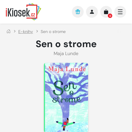
Přejít na hlavní obsah
0
E-knihy
Sen o strome
Sen o strome
Maja Lunde