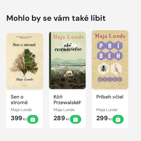
Mohlo by se vám také líbit
Sen o
Kôň
Príbeh včiel
stromě
Przewalského
Maja Lunde
Maja Lunde
Maja Lunde
399
289
299
Kč
Kč
Kč