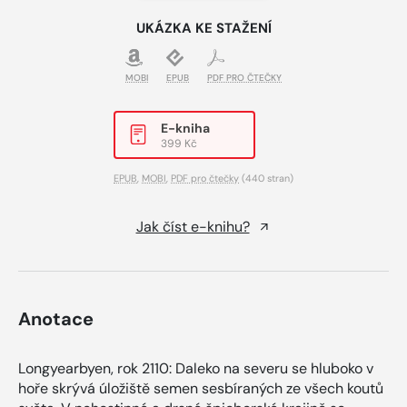
UKÁZKA KE STAŽENÍ
MOBI
EPUB
PDF PRO ČTEČKY
E-kniha
399 Kč
EPUB
,
MOBI
,
PDF pro čtečky
(440 stran)
Jak číst e-knihu?
Anotace
Longyearbyen, rok 2110: Daleko na severu se hluboko v
hoře skrývá úložiště semen sesbíraných ze všech koutů