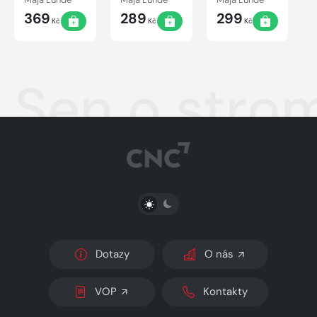
369
289
299
Kč
Kč
Kč
Sen o stro
PŘEPNOUT SVĚTLÝ/TMAVÝ REŽIM
Dotazy
O nás
VOP
Kontakty