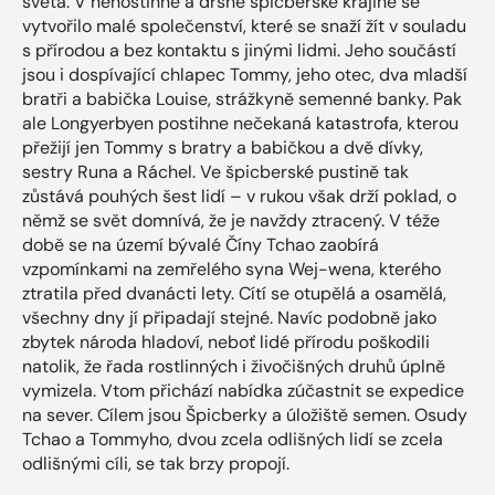
světa. V nehostinné a drsné špicberské krajině se
vytvořilo malé společenství, které se snaží žít v souladu
s přírodou a bez kontaktu s jinými lidmi. Jeho součástí
jsou i dospívající chlapec Tommy, jeho otec, dva mladší
bratři a babička Louise, strážkyně semenné banky. Pak
ale Longyerbyen postihne nečekaná katastrofa, kterou
přežijí jen Tommy s bratry a babičkou a dvě dívky,
sestry Runa a Ráchel. Ve špicberské pustině tak
zůstává pouhých šest lidí – v rukou však drží poklad, o
němž se svět domnívá, že je navždy ztracený. V téže
době se na území bývalé Číny Tchao zaobírá
vzpomínkami na zemřelého syna Wej-wena, kterého
ztratila před dvanácti lety. Cítí se otupělá a osamělá,
všechny dny jí připadají stejné. Navíc podobně jako
zbytek národa hladoví, neboť lidé přírodu poškodili
natolik, že řada rostlinných i živočišných druhů úplně
vymizela. Vtom přichází nabídka zúčastnit se expedice
na sever. Cílem jsou Špicberky a úložiště semen. Osudy
Tchao a Tommyho, dvou zcela odlišných lidí se zcela
odlišnými cíli, se tak brzy propojí.