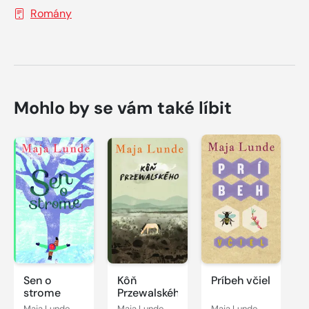
Romány
Mohlo by se vám také líbit
Sen o
Kôň
Príbeh včiel
strome
Przewalského
Maja Lunde
Maja Lunde
Maja Lunde