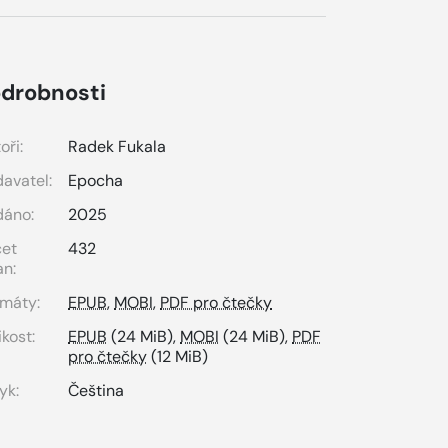
drobnosti
oři:
Radek Fukala
avatel:
Epocha
dáno:
2025
čet
432
an:
máty:
EPUB
,
MOBI
,
PDF pro čtečky
ikost:
EPUB
(24 MiB),
MOBI
(24 MiB),
PDF
pro čtečky
(12 MiB)
yk:
Čeština