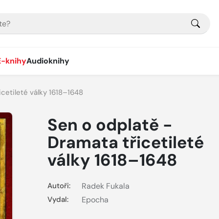
E-knihy
Audioknihy
icetileté války 1618–1648
Sen o odplatě -
Dramata třicetileté
války 1618–1648
Autoři:
Radek Fukala
Vydal:
Epocha