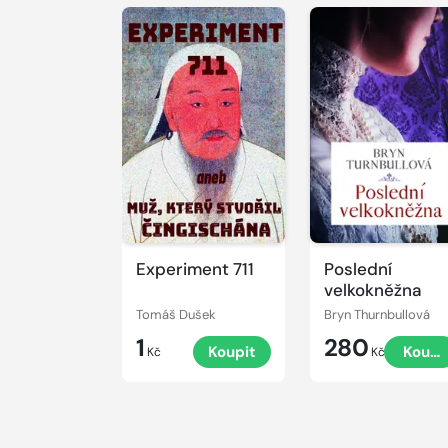
Experiment 711
Poslední
velkokněžna
Tomáš Dušek
Bryn Thurnbullová
1
280
Koupit
Koupi
Kč
Kč