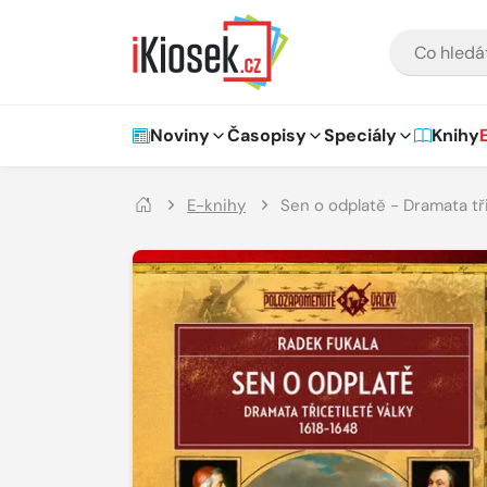
Přejít na hlavní obsah
VYHLEDÁVÁNÍ
Hlavní navigace
Noviny
Časopisy
Speciály
Knihy
E-knihy
Sen o odplatě - Dramata tř