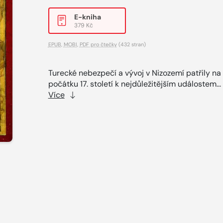
E-kniha
379 Kč
EPUB
,
MOBI
,
PDF pro čtečky
(432 stran)
Turecké nebezpečí a vývoj v Nizozemí patřily na
počátku 17. století k nejdůležitějším událostem...
Více