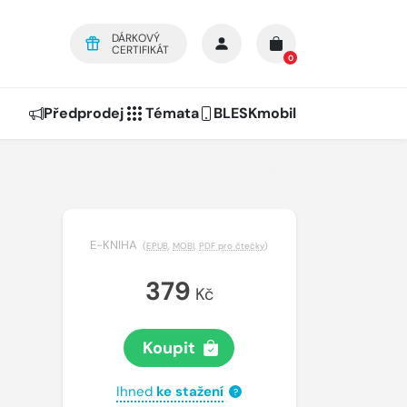
DÁRKOVÝ
CERTIFIKÁT
0
Předprodej
Témata
BLESKmobil
E-KNIHA
(
EPUB
,
MOBI
,
PDF pro čtečky
)
379
Kč
Koupit
Ihned
ke stažení
?