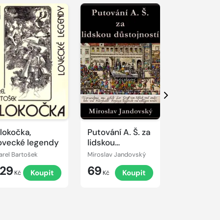
Další
lokočka,
Putování A. Š. za
Lásky
ovecké legendy
lidskou
Napoleon
důstojností
Bonaparta
arel Bartošek
Miroslav Jandovský
Jane Banksov
129
69
99
Koupit
Koupit
K
Kč
Kč
Kč