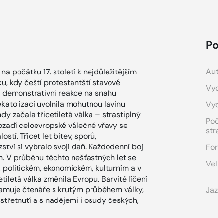
Po
Aut
na počátku 17. století k nejdůležitějším
, kdy čeští protestantští stavové
Vyd
ká demonstrativní reakce na snahu
katolizaci uvolnila mohutnou lavinu
Vy
 začala třicetiletá válka – strastiplný
Po
 pozadí celoevropské válečné vřavy se
str
tí. Třicet let bitev, sporů,
zství si vybralo svoji daň. Každodenní boj
For
h. V průběhu těchto nešťastných let se
Vel
, politickém, ekonomickém, kulturním a v
iletá válka změnila Evropu. Barvité líčení
amuje čtenáře s krutým průběhem války,
Jaz
střetnutí a s nadějemi i osudy českých,