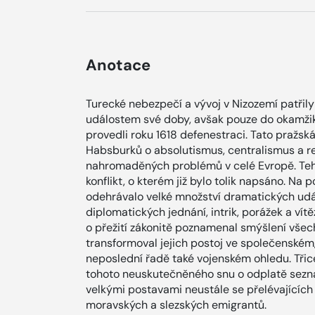
Anotace
Turecké nebezpečí a vývoj v Nizozemí patřily 
událostem své doby, avšak pouze do okamžiku
provedli roku 1618 defenestraci. Tato pražs
Habsburků o absolutismus, centralismus a re
nahromaděných problémů v celé Evropě. Tehdy
konflikt, o kterém již bylo tolik napsáno. Na
odehrávalo velké množství dramatických událos
diplomatických jednání, intrik, porážek a vítě
o přežití zákonitě poznamenal smýšlení všec
transformoval jejich postoj ve společenském
neposlední řadě také vojenském ohledu. Třicet
tohoto neuskutečněného snu o odplatě sezn
velkými postavami neustále se přelévajících 
moravských a slezských emigrantů.