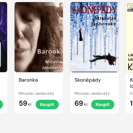
Baronka
Skoněpády
K
l
Miroslav Jandovský
Miroslav Jandovský
K
59
69
t
Koupit
Koupit
Kč
Kč