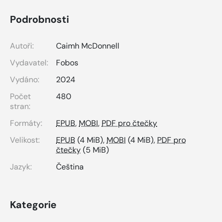
Podrobnosti
Autoři:
Caimh McDonnell
Vydavatel:
Fobos
Vydáno:
2024
Počet
480
stran:
Formáty:
EPUB
,
MOBI
,
PDF pro čtečky
Velikost:
EPUB
(4 MiB),
MOBI
(4 MiB),
PDF pro
čtečky
(5 MiB)
Jazyk:
Čeština
Kategorie