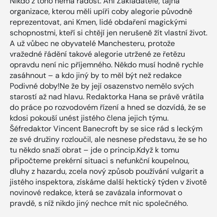
Nikdo z toho nemá radost. Ani Zakladatelé, tajná
organizace, kterou měli upíři coby alegorie původně
reprezentovat, ani Kmen, lidé obdaření magickými
schopnostmi, kteří si chtějí jen nerušeně žít vlastní život.
A už vůbec ne obyvatelé Manchesteru, protože
vražedné řádění takové alegorie utržené ze řetězu
opravdu není nic příjemného. Někdo musí hodně rychle
zasáhnout – a kdo jiný by to měl být než redakce
Podivné doby!Ne že by její osazenstvo nemělo svých
starostí až nad hlavu. Redaktorka Hana se právě vrátila
do práce po rozvodovém řízení a hned se dozvídá, že se
kdosi pokouší unést jistého člena jejich týmu.
Šéfredaktor Vincent Banecroft by se sice rád s leckým
ze své družiny rozloučil, ale nesnese představu, že se ho
tu někdo snaží ­obrat – jde o princip.Když k tomu
připočteme prekérní situaci s nefunkční koupelnou,
dluhy z hazardu, zcela nový způsob používání vulgarit a
jistého inspektora, získáme další hektický týden v životě
novinové redakce, která se zavázala informovat o
pravdě, s níž nikdo jiný nechce mít nic společného.