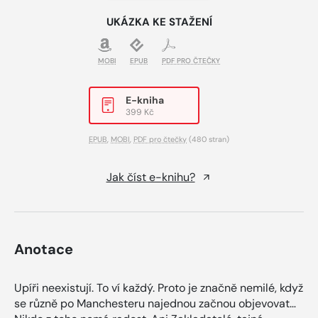
UKÁZKA KE STAŽENÍ
MOBI
EPUB
PDF PRO ČTEČKY
E-kniha
399 Kč
EPUB
,
MOBI
,
PDF pro čtečky
(480 stran)
Jak číst e-knihu?
Anotace
Upíři neexistují. To ví každý. Proto je značně nemilé, když
se různě po Manchesteru najednou začnou objevovat…