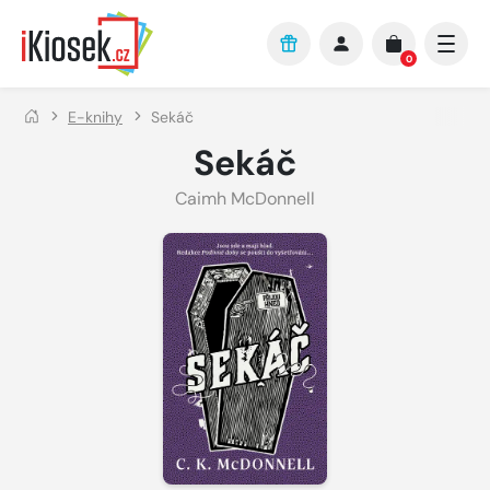
Přejít na hlavní obsah
0
E-knihy
Sekáč
Sekáč
Caimh McDonnell