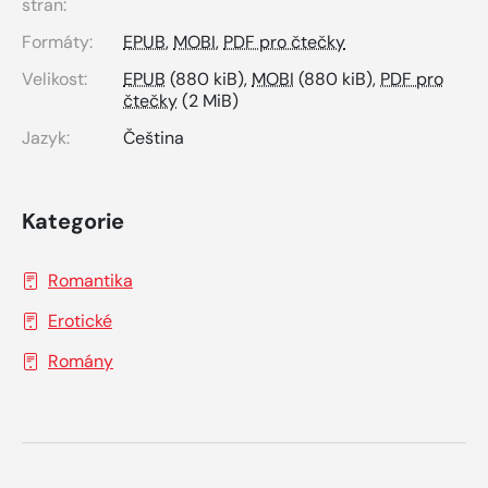
stran:
Formáty:
EPUB
,
MOBI
,
PDF pro čtečky
Velikost:
EPUB
(880 kiB),
MOBI
(880 kiB),
PDF pro
čtečky
(2 MiB)
Jazyk:
Čeština
Kategorie
Romantika
Erotické
Romány