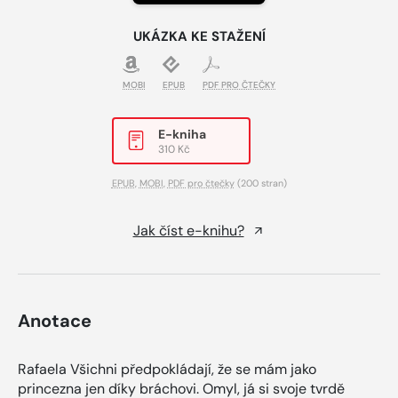
UKÁZKA KE STAŽENÍ
MOBI
EPUB
PDF PRO ČTEČKY
E-kniha
310 Kč
EPUB
,
MOBI
,
PDF pro čtečky
(200 stran)
Jak číst e-knihu?
Anotace
Rafaela Všichni předpokládají, že se mám jako
princezna jen díky bráchovi. Omyl, já si svoje tvrdě