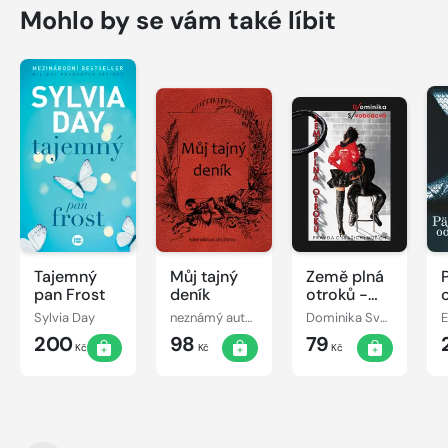
Mohlo by se vám také líbit
Tajemný
Můj tajný
Země plná
pan Frost
deník
otroků -
Pravda o
Sylvia Day
neznámý autor
Dominika Svobodová
E
(vašich)
200
98
79
mužích
Kč
Kč
Kč