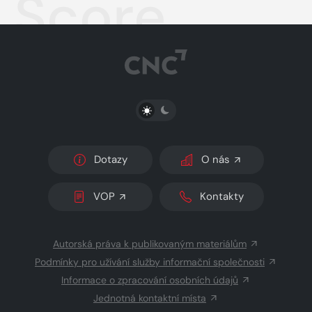
Score
PŘEPNOUT SVĚTLÝ/TMAVÝ REŽIM
Dotazy
O nás
VOP
Kontakty
Autorská práva k publikovaným materiálům
Podmínky pro užívání služby informační společnosti
Informace o zpracování osobních údajů
Jednotná kontaktní místa