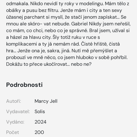
odmakala. Nikdo nevidí ty roky v modelingu. Mám tělo z
obálky a pusu bez filtru. Jenže mám i city a ten sexy
úžasnej parchant si myslí, že stačí jenom zapískat... Se
mnou ale skóro- vat nebude. Gabriel Nikdy jsem neřešil,
co mám, co chci, nebo co je správné. Bral jsem, užíval si
a házel za hlavu city. Šly totiž ruku v ruce s
komplikacemi a ty já nemám rád. Čisté hřiště, čistá
hra... Jenže ona je, sakra, jiná. Nutí mě přemýšlet a
probouzí ve mně něco, co jsem hluboko v sobě pohřbil.
Dokážu to přece ukočírovat... nebo ne?
Podrobnosti
Autoři:
Marcy Jell
Vydavatel:
Solis
Vydáno:
2024
Počet
200