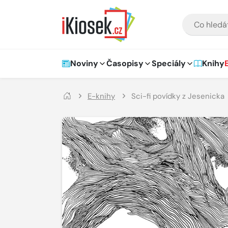
Přejít na hlavní obsah
VYHLEDÁVÁNÍ
Hlavní navigace
Noviny
Časopisy
Speciály
Knihy
E-knihy
Sci-fi povídky z Jesenicka