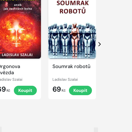
Další
rgonova
Soumrak robotů
Dvojnáso
vězda
dvojník
adislav Szalai
Ladislav Szalai
69
69
69
Koupit
Koupit
K
Kč
Kč
Kč