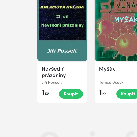
Nevšední
Myšák
prázdniny
Jiří Posselt
Tomáš Dušek
1
1
Koupit
Koupit
Kč
Kč