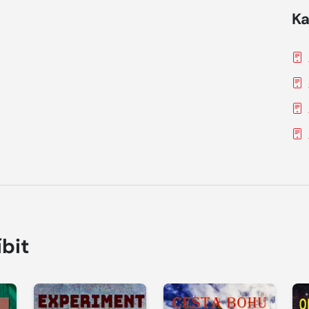
Ka
íbit