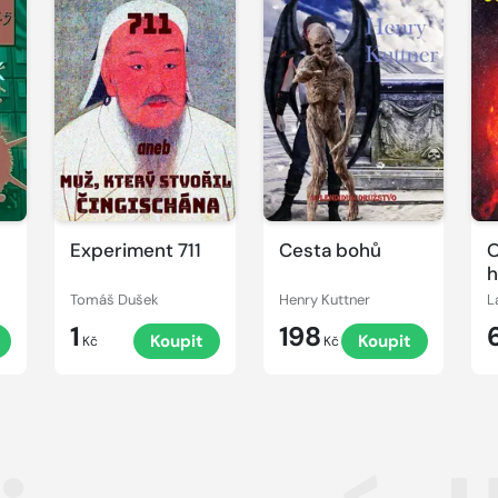
Experiment 711
Cesta bohů
O
h
Tomáš Dušek
Henry Kuttner
L
1
198
Koupit
Koupit
Kč
Kč