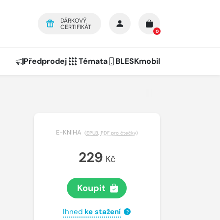
DÁRKOVÝ
CERTIFIKÁT
0
Předprodej
Témata
BLESKmobil
E-KNIHA
(
EPUB
,
PDF pro čtečky
)
229
Kč
Koupit
Ihned
ke stažení
?