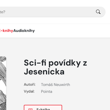
E-knihy
Audioknihy
Sci-fi povídky z
Jesenicka
Autoři:
Tomáš Neuwirth
Vydal:
Pointa
E-kniha