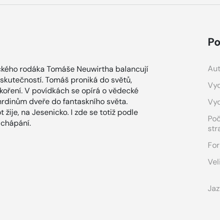
Po
Aut
ického rodáka Tomáše Neuwirtha balancují
t skutečností. Tomáš proniká do světů,
Vyd
 koření. V povídkách se opírá o vědecké
 hrdinům dveře do fantaskního světa.
Vy
 žije, na Jesenicko. I zde se totiž podle
Po
 chápání.
str
For
Vel
Jaz