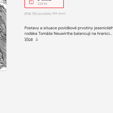
229 Kč
EPUB
,
PDF pro čtečky
(168 stran)
Postavy a situace povídkové prvotiny jesenické
rodáka Tomáše Neuwirtha balancují na hranici...
Více