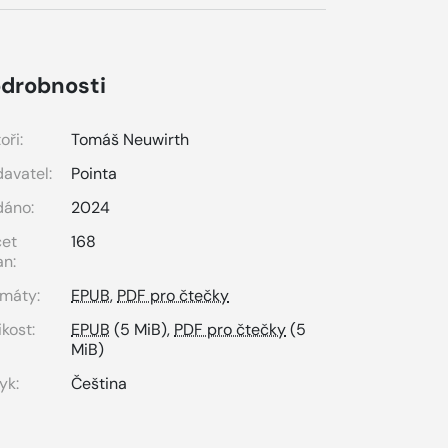
drobnosti
oři:
Tomáš Neuwirth
avatel:
Pointa
dáno:
2024
čet
168
an:
máty:
EPUB
,
PDF pro čtečky
ikost:
EPUB
(5 MiB),
PDF pro čtečky
(5
MiB)
yk:
Čeština