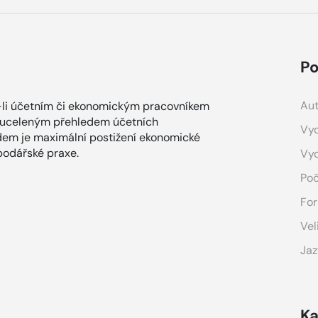
Po
Aut
e-li účetním či ekonomickým pracovníkem
je uceleným přehledem účetních
Vyd
adem je maximální postižení ekonomické
podářské praxe.
Vy
Poč
For
Vel
Jaz
Ka