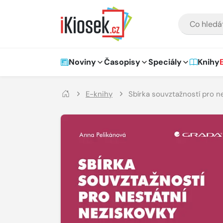
Přejít na hlavní obsah
VYHLEDÁVÁNÍ
Hlavní navigace
Noviny
Časopisy
Speciály
Knihy
E-knihy
Sbírka souvztažností pro n