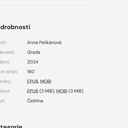
drobnosti
oři:
Anna Pelikánová
avatel:
Grada
dáno:
2024
et stran:
160
máty:
EPUB
,
MOBI
ikost:
EPUB
(3 MiB),
MOBI
(3 MiB)
yk:
Čeština
tegorie