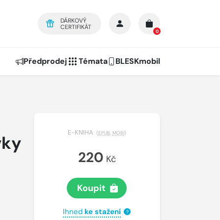
DÁRKOVÝ
CERTIFIKÁT
0
Předprodej
Témata
BLESKmobil
E-KNIHA
(
EPUB
,
MOBI
)
vky
220
Kč
Koupit
Ihned
ke stažení
?