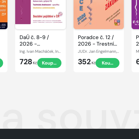
DaÚ č. 8-9 /
Poradce č. 12 /
P
2026 -
2026 - Trestní
2
h
Zaměstnanecké
zákoník po
n
Ing. Ivan Macháček, Ing. Pavel Novák, Ing. Václav Benda, Ing. Antonín Daněk, Ing. Martin Děrgel
JUDr. Jan Engelmann, JUDr. Antonín Draštík
benefity a DPH
novelách s
n
728
352
t
Koupit
Koupit
komentářem
Kč
Kč
ka souv