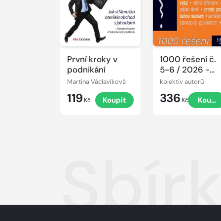
První kroky v
1000 řešení č.
podnikání
5-6 / 2026 -
ZDP po novelác
Martina Václavíková
kolektiv autorů
119
336
Koupit
Koupi
Kč
Kč
Sbír