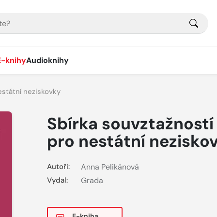
E-knihy
Audioknihy
estátní neziskovky
Sbírka souvztažností
pro nestátní nezisko
Autoři:
Anna Pelikánová
Vydal:
Grada
E-kniha