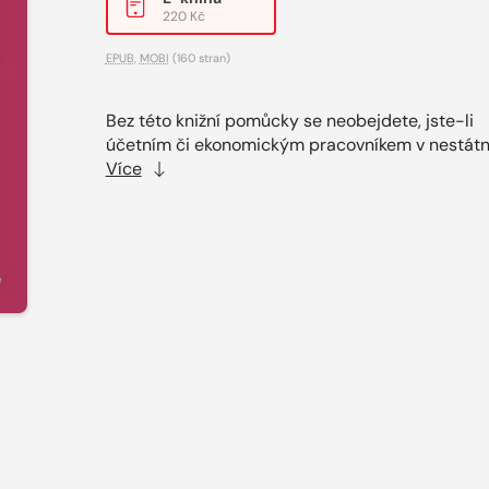
220 Kč
EPUB
,
MOBI
(160 stran)
Bez této knižní pomůcky se neobejdete, jste-li
účetním či ekonomickým pracovníkem v nestátní
Více