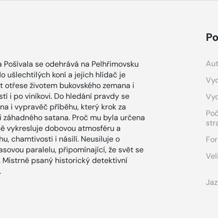
Po
Aut
 Pošívala se odehrává na Pelhřimovsku
 ušlechtilých koní a jejich hlídač je
Vyd
st otřese životem bukovského zemana i
tí i po viníkovi. Do hledání pravdy se
Vy
na i vypravěč příběhu, který krok za
Po
 i záhadného satana. Proč mu byla určena
str
vně vykresluje dobovou atmosféru a
, chamtivosti i násilí. Neusiluje o
For
sovou paralelu, připomínající, že svět se
Vel
 Mistrně psaný historický detektivní
.
Jaz