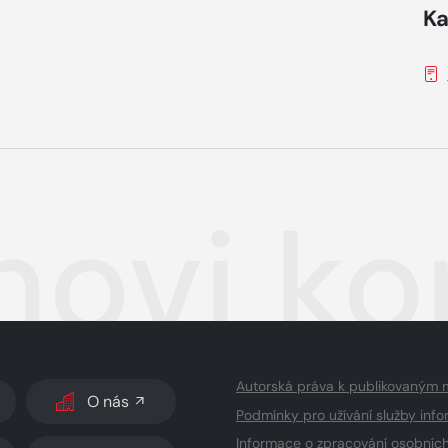
Ka
novi ko
Autorská práva k publikovaným 
O nás
Podmínky pro užívání služby info
Informace o zpracování osobníc