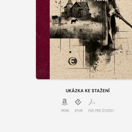
UKÁZKA KE STAŽENÍ
MOBI
EPUB
PDF PRO ČTEČKY