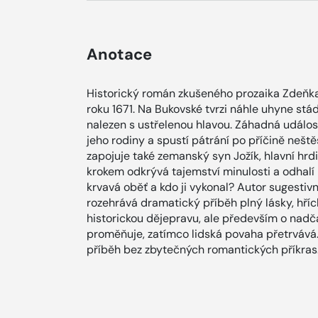
Anotace
Historický román zkušeného prozaika Zdeňka
roku 1671. Na Bukovské tvrzi náhle uhyne stádo
nalezen s ustřelenou hlavou. Záhadná událo
jeho rodiny a spustí pátrání po příčině neštěs
zapojuje také zemanský syn Jožík, hlavní hrdi
krokem odkrývá tajemství minulosti a odhalí
krvavá oběť a kdo ji vykonal? Autor sugesti
rozehrává dramatický příběh plný lásky, hříchu
historickou dějepravu, ale především o nadča
proměňuje, zatímco lidská povaha přetrvává.
příběh bez zbytečných romantických příkras