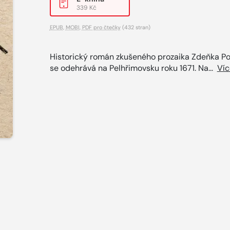
339 Kč
EPUB
,
MOBI
,
PDF pro čtečky
(432 stran)
Historický román zkušeného prozaika Zdeňka Po
se odehrává na Pelhřimovsku roku 1671. Na...
Víc