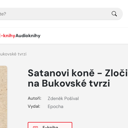
E-knihy
Audioknihy
Bukovské tvrzi
Satanovi koně - Zloč
na Bukovské tvrzi
Autoři:
Zdeněk Pošíval
Vydal:
Epocha
E-kniha