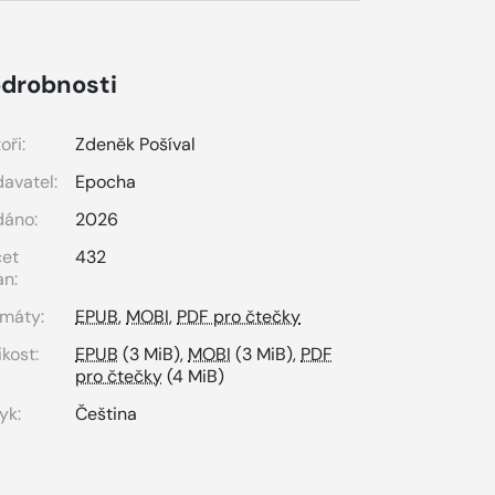
drobnosti
oři:
Zdeněk Pošíval
avatel:
Epocha
dáno:
2026
čet
432
an:
máty:
EPUB
,
MOBI
,
PDF pro čtečky
ikost:
EPUB
(3 MiB),
MOBI
(3 MiB),
PDF
pro čtečky
(4 MiB)
yk:
Čeština