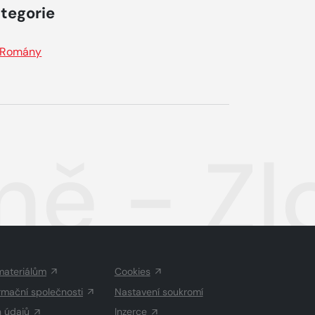
tegorie
Romány
ně - Zl
materiálům
Cookies
rmační společnosti
Nastavení soukromí
h údajů
Inzerce