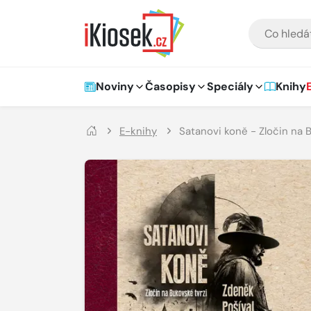
Přejít na hlavní obsah
VYHLEDÁVÁNÍ
Hlavní navigace
Noviny
Časopisy
Speciály
Knihy
E-knihy
Satanovi koně - Zločin na 