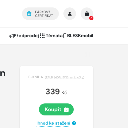
DÁRKOVÝ
CERTIFIKÁT
0
Předprodej
Témata
BLESKmobil
in
E-KNIHA
(
EPUB
,
MOBI
,
PDF pro čtečky
)
339
Kč
Koupit
Ihned
ke stažení
?