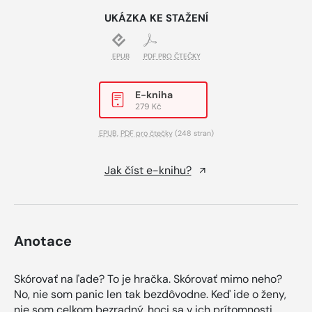
UKÁZKA KE STAŽENÍ
EPUB
PDF PRO ČTEČKY
E-kniha
279 Kč
EPUB
,
PDF pro čtečky
(248 stran)
Jak číst e-knihu?
Anotace
Skórovať na ľade? To je hračka. Skórovať mimo neho?
No, nie som panic len tak bezdôvodne. Keď ide o ženy,
nie som celkom bezradný, hoci sa v ich prítomnosti