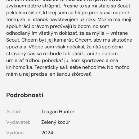
zvyknem dobre strápniť. Presne to sa mi stalo so Scout,
pekárkou šišiek, ktorej som sa hlúpo predstavil napriek
tomu, že jej stánok navštevujem už roky. Možno ma moji
spoluhráči právom prezývajú blbcom, no som
odhodlaný im všetkým dokázať, že sa mýlia – vrátane
Scout. Chcem byť jej kamarát. Chcem, aby ma skutočne
spoznala. Vôbec som však nečakal, že náš spoločne
strávený čas sa mi bude tak páčiť… ani že budem
umierať túžbou pobozkať ju. Som športovec a ona
knihomoľka. Teoreticky sa k sebe nehodíme. No možno
mám u nej predsa len šancu skórovať.
Podrobnosti
Autoři:
Teagan Hunter
Vydavatel:
Zelený kocúr
Vydáno:
2024