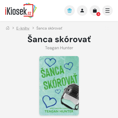
Přejít na hlavní obsah
0
E-knihy
Šanca skórovať
Šanca skórovať
Teagan Hunter