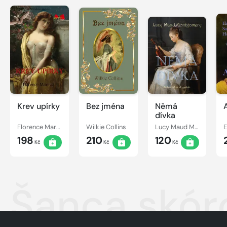
Krev upírky
Bez jména
Němá
dívka
Florence Marryat
Wilkie Collins
Lucy Maud Montgomery
198
210
120
Kč
Kč
Kč
Šanca skór