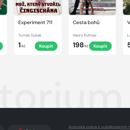
Experiment 711
Cesta bohů
V
Tomáš Dušek
Henry Kuttner
L
1
198
Koupit
Koupit
Kč
Kč
torium
Autorská práva k publikovaným 