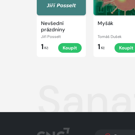
Nevšední
Myšák
prázdniny
Jiří Posselt
Tomáš Dušek
1
1
Koupit
Koupit
Kč
Kč
Sana