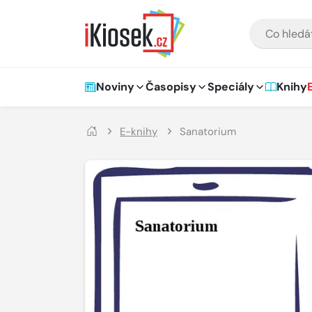
Přejít na hlavní obsah
VYHLEDÁVÁNÍ
Hlavní navigace
Noviny
Časopisy
Speciály
Knihy
E-knihy
Sanatorium