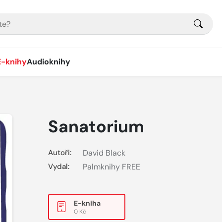
E-knihy
Audioknihy
Sanatorium
Autoři:
David Black
Vydal:
Palmknihy FREE
E-kniha
0 Kč