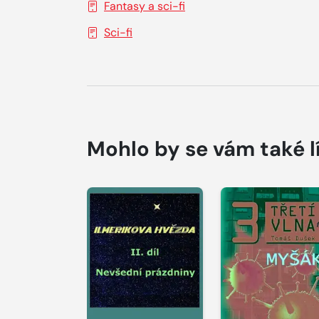
Fantasy a sci-fi
Sci-fi
Mohlo by se vám také l