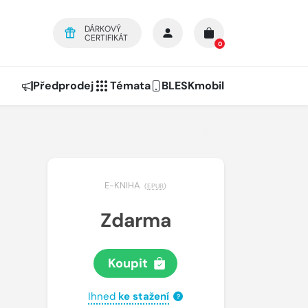
DÁRKOVÝ
CERTIFIKÁT
0
Předprodej
Témata
BLESKmobil
E-KNIHA
(
EPUB
)
Zdarma
Koupit
Ihned
ke stažení
?