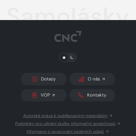
Samolásky 
PŘEPNOUT SVĚTLÝ/TMAVÝ REŽIM
Dotazy
O nás
VOP
Kontakty
Autorská práva k publikovaným materiálům
Podmínky pro užívání služby informační společnosti
Informace o zpracování osobních údajů