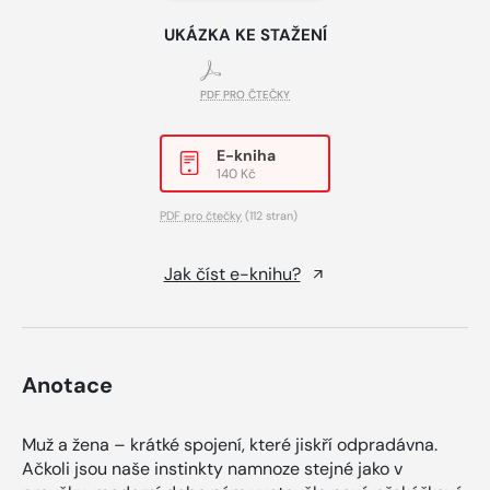
UKÁZKA KE STAŽENÍ
PDF PRO ČTEČKY
E-kniha
140 Kč
PDF pro čtečky
(112 stran)
Jak číst e-knihu?
Anotace
Muž a žena – krátké spojení, které jiskří odpradávna.
Ačkoli jsou naše instinkty namnoze stejné jako v