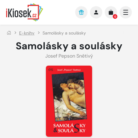
Přejít na hlavní obsah
0
E-knihy
Samolásky a soulásky
Samolásky a soulásky
Josef Pepson Snětivý