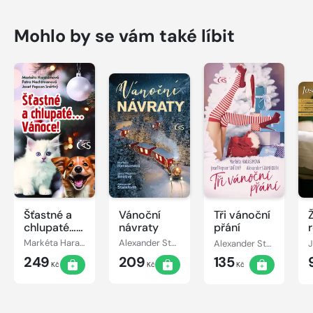
Mohlo by se vám také líbit
Šťastné a
Vánoční
Tři vánoční
chlupaté…
návraty
přání
Vánoce!
Markéta Harasimová, Josef Pepson Snětivý, Petra Nachtmanová
Alexander Stainforth, Markéta Harasimová, Josef Pepson Snětivý
Alexander Stainforth, Markéta Harasimová, Josef Pepson Snětivý
249
209
135
Kč
Kč
Kč