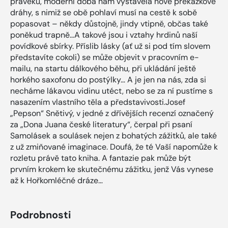
pravěku, moderní doba nám vystavěla nové překážkové
dráhy, s nimiž se obě pohlaví musí na cestě k sobě
popasovat – někdy důstojně, jindy vtipně, občas také
poněkud trapně…A takové jsou i vztahy hrdinů naší
povídkové sbírky. Příslib lásky (ať už si pod tím slovem
představíte cokoli) se může objevit v pracovním e-
mailu, na startu dálkového běhu, při ukládání ještě
horkého saxofonu do postýlky… A je jen na nás, zda si
necháme lákavou vidinu utéct, nebo se za ní pustíme s
nasazením vlastního těla a představivosti.Josef
„Pepson“ Snětivý, v jedné z dřívějších recenzí označený
za „Dona Juana české literatury“, čerpal při psaní
Samolásek a soulásek nejen z bohatých zážitků, ale také
z už zmiňované imaginace. Doufá, že té Vaší napomůže k
rozletu právě tato kniha. A fantazie pak může být
prvním krokem ke skutečnému zážitku, jenž Vás vynese
až k Hořkomléčné dráze…
Podrobnosti