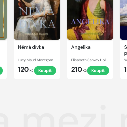
Němá dívka
Angelika
S
p
Lucy Maud Montgomery
Elisabeth Sanxay Holding
W
120
210
Koupit
Koupit
Kč
Kč
 mezi 