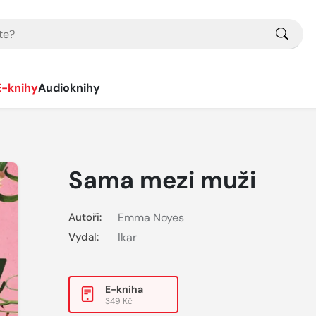
E-knihy
Audioknihy
Sama mezi muži
Autoři:
Emma Noyes
Vydal:
Ikar
E-kniha
349 Kč