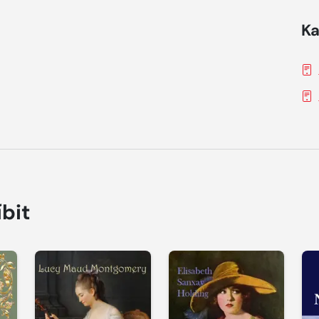
Ka
íbit