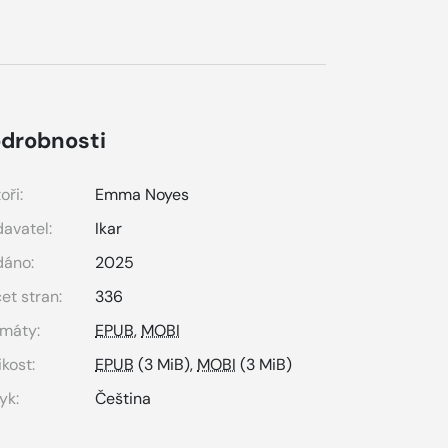
drobnosti
oři:
Emma Noyes
avatel:
Ikar
dáno:
2025
et stran:
336
máty:
EPUB
,
MOBI
ikost:
EPUB
(3 MiB),
MOBI
(3 MiB)
yk:
Čeština