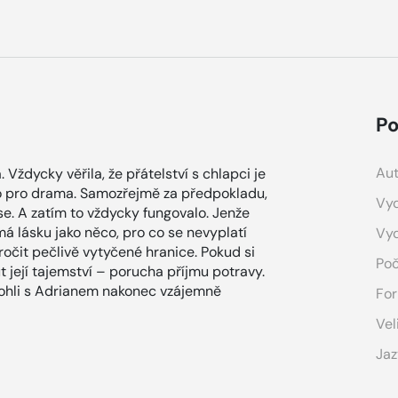
Po
Aut
ždycky věřila, že přátelství s chlapci je
to pro drama. Samozřejmě za předpokladu,
Vyd
se. A zatím to vždycky fungovalo. Jenže
má lásku jako něco, pro co se nevyplatí
Vy
ročit pečlivě vytyčené hranice. Pokud si
Poč
t její tajemství – porucha příjmu potravy.
mohli s Adrianem nakonec vzájemně
For
Vel
Jaz