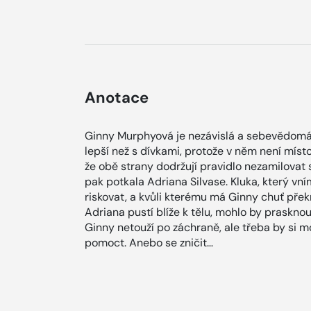
Anotace
Ginny Murphyová je nezávislá a sebevědomá. V
lepší než s dívkami, protože v něm není mís
že obě strany dodržují pravidlo nezamilovat 
pak potkala Adriana Silvase. Kluka, který vní
riskovat, a kvůli kterému má Ginny chuť přek
Adriana pustí blíže k tělu, mohlo by prasknou
Ginny netouží po záchraně, ale třeba by si 
pomoct. Anebo se zničit…