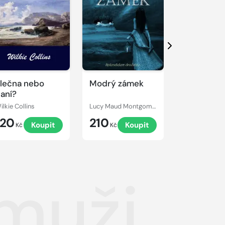
Další
lečna nebo
Modrý zámek
Armadale
aní?
ilkie Collins
Lucy Maud Montgomery
Wilkie Collins
120
210
249
Koupit
Koupit
Kč
Kč
Kč
muži