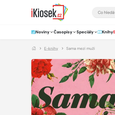
Přejít na hlavní obsah
VYHLEDÁVÁNÍ
Hlavní navigace
Noviny
Časopisy
Speciály
Knihy
E-knihy
Sama mezi muži