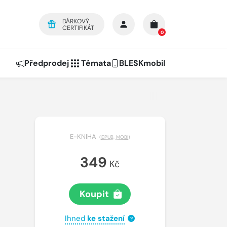
DÁRKOVÝ
CERTIFIKÁT
0
Předprodej
Témata
BLESKmobil
E-KNIHA
(
EPUB
,
MOBI
)
349
Kč
Koupit
Ihned
ke stažení
?