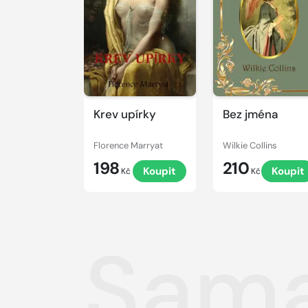
Krev upírky
Bez jména
Florence Marryat
Wilkie Collins
198
210
Koupit
Koupit
Kč
Kč
Sama