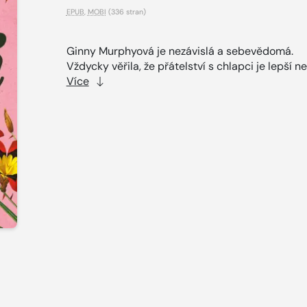
EPUB
,
MOBI
(336 stran)
Ginny Murphyová je nezávislá a sebevědomá.
Vždycky věřila, že přátelství s chlapci je lepší než
Více