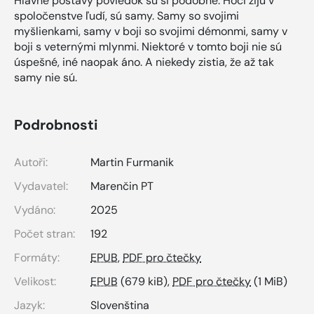
Hlavné postavy poviedok sú si podobné. Hoci žijú v
spoločenstve ľudí, sú samy. Samy so svojimi
myšlienkami, samy v boji so svojimi démonmi, samy v
boji s veternými mlynmi. Niektoré v tomto boji nie sú
úspešné, iné naopak áno. A niekedy zistia, že až tak
samy nie sú.
Podrobnosti
Autoři:
Martin Furmanik
Vydavatel:
Marenčin PT
Vydáno:
2025
Počet stran:
192
Formáty:
EPUB
,
PDF pro čtečky
Velikost:
EPUB
(679 kiB),
PDF pro čtečky
(1 MiB)
Jazyk:
Slovenština