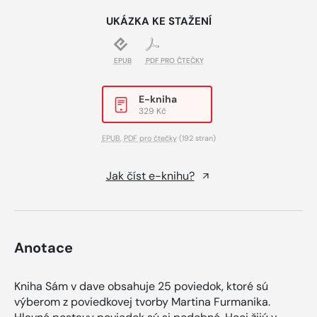
UKÁZKA KE STAŽENÍ
EPUB
PDF PRO ČTEČKY
E-kniha
329 Kč
EPUB
,
PDF pro čtečky
(192 stran)
Jak číst e-knihu?
Anotace
Kniha Sám v dave obsahuje 25 poviedok, ktoré sú
výberom z poviedkovej tvorby Martina Furmanika.