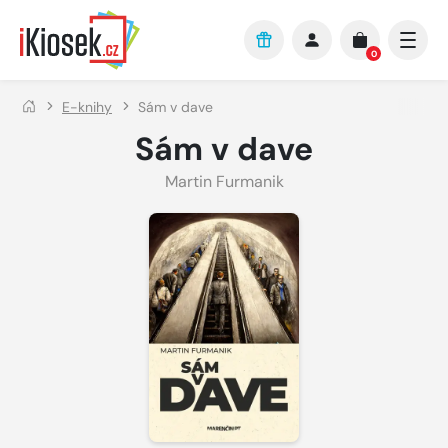
Přejít na hlavní obsah
0
E-knihy
Sám v dave
Sám v dave
Martin Furmanik