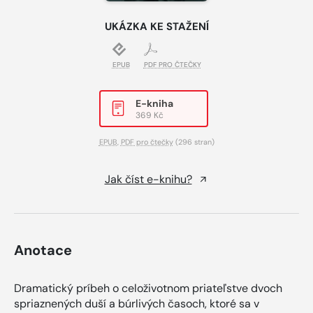
UKÁZKA KE STAŽENÍ
EPUB
PDF PRO ČTEČKY
E-kniha
369 Kč
EPUB
,
PDF pro čtečky
(296 stran)
Jak číst e-knihu?
Anotace
Dramatický príbeh o celoživotnom priateľstve dvoch
spriaznených duší a búrlivých časoch, ktoré sa v