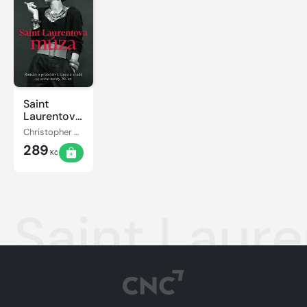
Saint
Laurentova
múza
Christopher W. Gortner
289
Kč
Saint Laur