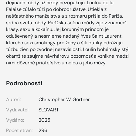
dejinách módy už nikdy nezopakujú. Loulou de la
Falaise zúfalo túži po dobrodružstve. Utiekla z
nešťastného manželstva a z rozmaru prišla do Paríža,
srdca sveta módy. Parížska scéna módy žije v znamení
krásy, sexu a kokaínu. Jej korunným princom je
oduševnený a nesmierne nadaný Yves Saint Laurent,
ktorého sexi smokingy pre ženy a šik butiky odrážajú
túžbu žien po zvodnej nezávislosti. Loulin bohémsky štýl
okamžite zaujme návrhárovu pozornosť a vznikne medzi
nimi dôverné priateľstvo umelca a jeho múzy.
Podrobnosti
Autoři:
Christopher W. Gortner
Vydavatel:
SLOVART
Vydáno:
2025
Počet stran:
296