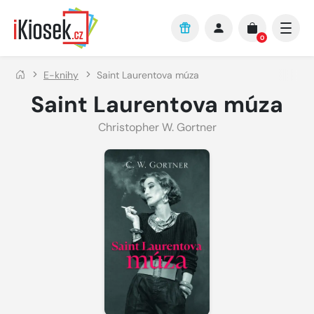
Přejít na hlavní obsah
0
E-knihy
Saint Laurentova múza
Saint Laurentova múza
Christopher W. Gortner