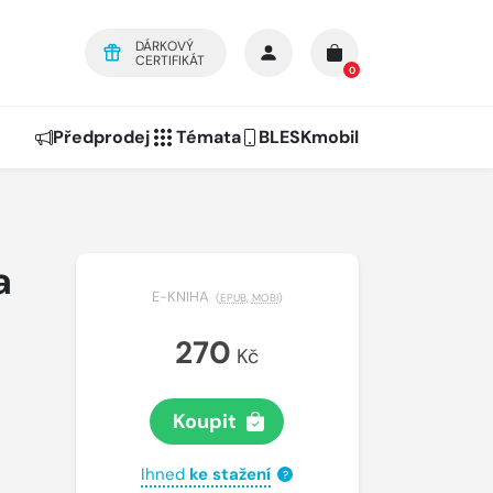
DÁRKOVÝ
CERTIFIKÁT
0
Předprodej
Témata
BLESKmobil
a
E-KNIHA
(
EPUB
,
MOBI
)
270
Kč
Koupit
Ihned
ke stažení
?