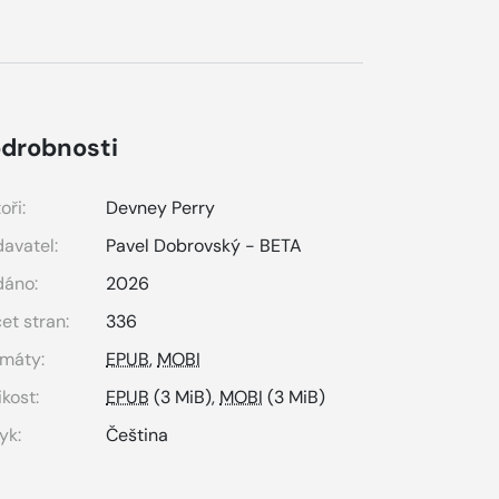
drobnosti
oři:
Devney Perry
avatel:
Pavel Dobrovský - BETA
dáno:
2026
et stran:
336
máty:
EPUB
,
MOBI
ikost:
EPUB
(3 MiB),
MOBI
(3 MiB)
yk:
Čeština