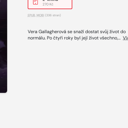
270 Kč
EPUB
,
MOBI
(336 stran)
Vera Gallagherová se snaží dostat svůj život do
normálu. Po čtyři roky byl její život všechno,...
Ví