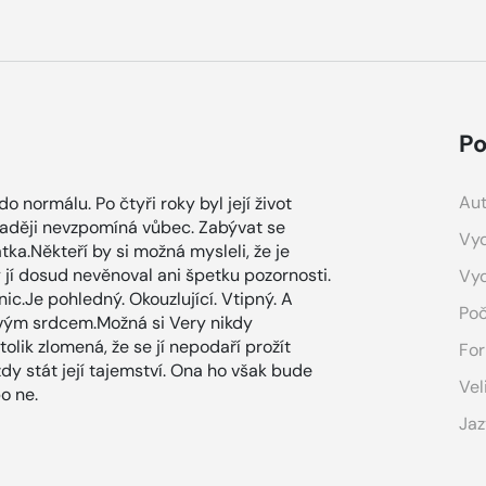
Po
Aut
o normálu. Po čtyři roky byl její život
 raději nevzpomíná vůbec. Zabývat se
Vyd
matka.Někteří by si možná mysleli, že je
 jí dosud nevěnoval ani špetku pozornosti.
Vy
ic.Je pohledný. Okouzlující. Vtipný. A
Poč
 svým srdcem.Možná si Very nikdy
lik zlomená, že se jí nepodaří prožít
For
dy stát její tajemství. Ona ho však bude
Vel
o ne.
Jaz