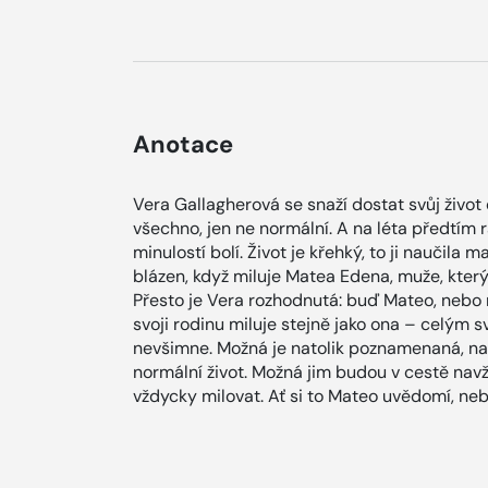
Anotace
Vera Gallagherová se snaží dostat svůj život d
všechno, jen ne normální. A na léta předtím
minulostí bolí. Život je křehký, to ji naučila 
blázen, když miluje Matea Edena, muže, který
Přesto je Vera rozhodnutá: buď Mateo, nebo n
svoji rodinu miluje stejně jako ona – celým
nevšimne. Možná je natolik poznamenaná, nato
normální život. Možná jim budou v cestě navž
vždycky milovat. Ať si to Mateo uvědomí, neb