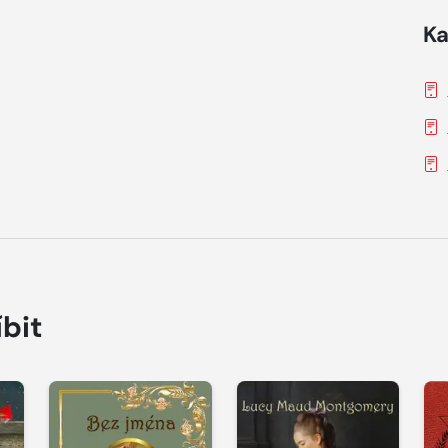
Ka
íbit