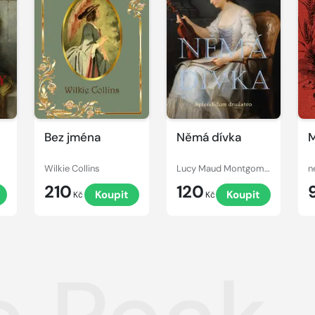
Bez jména
Němá dívka
M
Wilkie Collins
Lucy Maud Montgomery
n
210
120
Koupit
Koupit
Kč
Kč