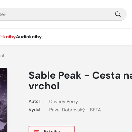
E-knihy
Audioknihy
ol
Sable Peak - Cesta n
vrchol
Autoři:
Devney Perry
Vydal:
Pavel Dobrovský - BETA
E-kniha