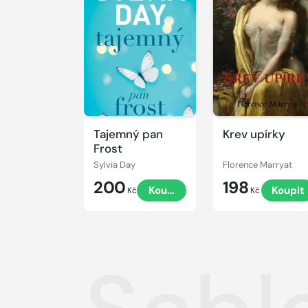
Tajemný pan
Krev upírky
Frost
Sylvia Day
Florence Marryat
200
198
Koupit
Koupit
Kč
Kč