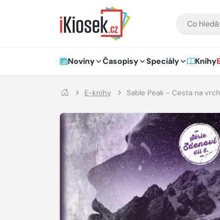
Přejít na hlavní obsah
VYHLEDÁVÁNÍ
Hlavní navigace
Noviny
Časopisy
Speciály
Knihy
E-knihy
Sable Peak - Cesta na vrch