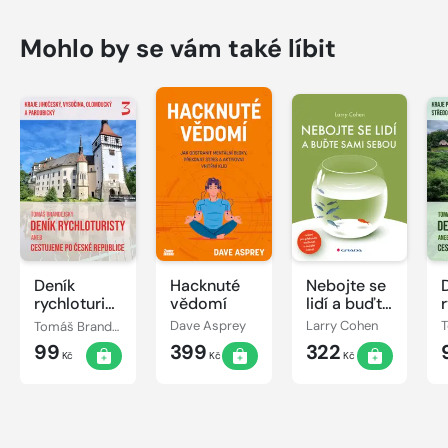
Mohlo by se vám také líbit
Deník
Hacknuté
Nebojte se
rychloturisty,
vědomí
lidí a buďte
3. díl: Kraje
sami sebou
2
Tomáš Brandejský
Dave Asprey
Larry Cohen
Jihočeský,
99
399
322
Vysočina,
Kč
Kč
Kč
Olomoucký
a
Pardubický