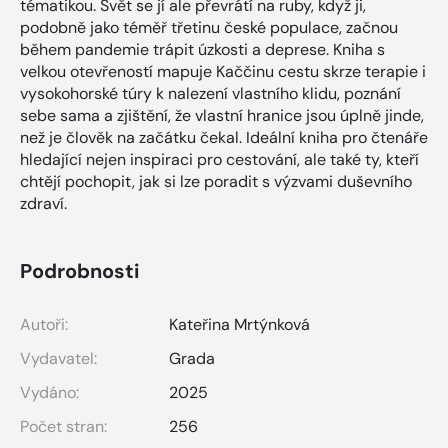
tématikou. Svět se jí ale převrátí na ruby, když ji,
podobně jako téměř třetinu české populace, začnou
během pandemie trápit úzkosti a deprese. Kniha s
velkou otevřeností mapuje Kaččinu cestu skrze terapie i
vysokohorské túry k nalezení vlastního klidu, poznání
sebe sama a zjištění, že vlastní hranice jsou úplně jinde,
než je člověk na začátku čekal. Ideální kniha pro čtenáře
hledající nejen inspiraci pro cestování, ale také ty, kteří
chtějí pochopit, jak si lze poradit s výzvami duševního
zdraví.
Podrobnosti
Autoři:
Kateřina Mrtýnková
Vydavatel:
Grada
Vydáno:
2025
Počet stran:
256