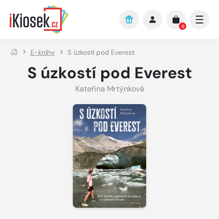
Přejít na hlavní obsah
0
E-knihy
S úzkostí pod Everest
S úzkostí pod Everest
Kateřina Mrtýnková