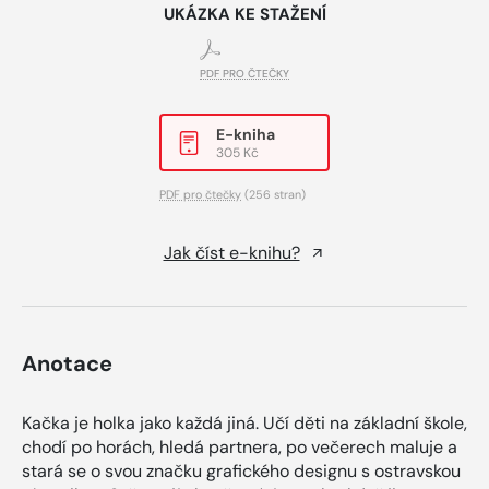
UKÁZKA KE STAŽENÍ
PDF PRO ČTEČKY
E-kniha
305 Kč
PDF pro čtečky
(256 stran)
Jak číst e-knihu?
Anotace
Kačka je holka jako každá jiná. Učí děti na základní škole,
chodí po horách, hledá partnera, po večerech maluje a
stará se o svou značku grafického designu s ostravskou