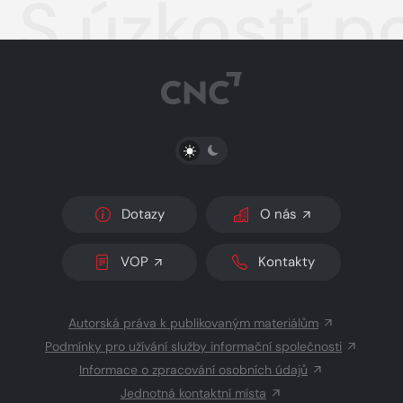
S úzkostí p
PŘEPNOUT SVĚTLÝ/TMAVÝ REŽIM
Dotazy
O nás
VOP
Kontakty
Autorská práva k publikovaným materiálům
Podmínky pro užívání služby informační společnosti
Informace o zpracování osobních údajů
Jednotná kontaktní místa