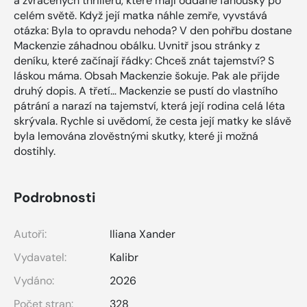
a zvrácených thrillerů, které mají oddané fanoušky po
celém světě. Když její matka náhle zemře, vyvstává
otázka: Byla to opravdu nehoda? V den pohřbu dostane
Mackenzie záhadnou obálku. Uvnitř jsou stránky z
deníku, které začínají řádky: Chceš znát tajemství? S
láskou máma. Obsah Mackenzie šokuje. Pak ale přijde
druhý dopis. A třetí… Mackenzie se pustí do vlastního
pátrání a narazí na tajemství, která její rodina celá léta
skrývala. Rychle si uvědomí, že cesta její matky ke slávě
byla lemována zlověstnými skutky, které ji možná
dostihly.
Podrobnosti
Autoři:
Iliana Xander
Vydavatel:
Kalibr
Vydáno:
2026
Počet stran:
328