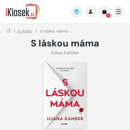
Přejít na hlavní obsah
0
E-knihy
S láskou máma
S láskou máma
Iliana Xander