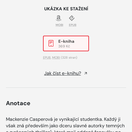
UKÁZKA KE STAŽENÍ
MOBI
EPUB
E-kniha
369 Kč
EPUB
,
MOBI
(328 stran)
Jak číst e-knihu?
Anotace
Mackenzie Casperová je vynikající studentka. Každý ji
však zná především jako dceru slavné autorky temných