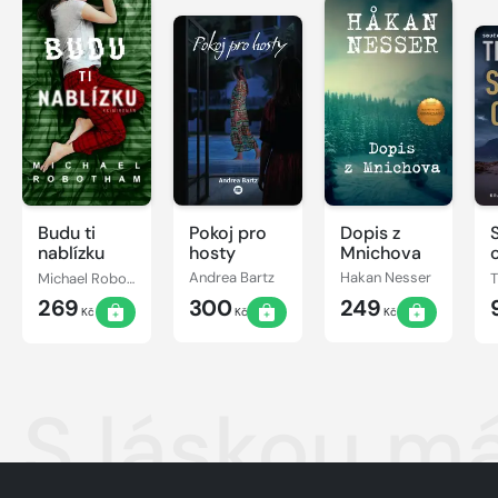
Budu ti
Pokoj pro
Dopis z
nablízku
hosty
Mnichova
Michael Robotham
Andrea Bartz
Hakan Nesser
269
300
249
Kč
Kč
Kč
S láskou 