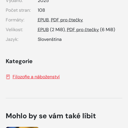
Vydáno:
2025
Počet stran:
108
Formáty:
EPUB
,
PDF pro čtečky
Velikost:
EPUB
(2 MiB),
PDF pro čtečky
(6 MiB)
Jazyk:
Slovenština
Kategorie
Filozofie a náboženství
Mohlo by se vám také líbit