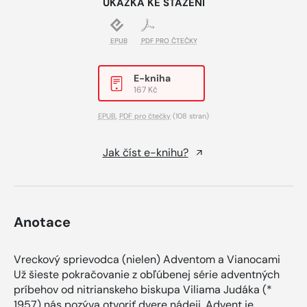
UKÁZKA KE STAŽENÍ
EPUB
PDF PRO ČTEČKY
E-kniha
167 Kč
EPUB
,
PDF pro čtečky
(108 stran)
Jak číst e-knihu?
Anotace
Vreckový sprievodca (nielen) Adventom a Vianocami
Už šieste pokračovanie z obľúbenej série adventných
príbehov od nitrianskeho biskupa Viliama Judáka (*
1957) nás pozýva otvoriť dvere nádeji. Advent je