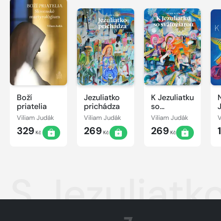
Boží
Jezuliatko
K Jezuliatku
priatelia
prichádza
so
svätožiarou
Viliam Judák
Viliam Judák
Viliam Judák
V
329
269
269
Kč
Kč
Kč
S Jezuliatk