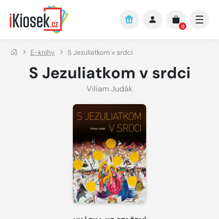
Přejít na hlavní obsah
0
E-knihy
S Jezuliatkom v srdci
S Jezuliatkom v srdci
Viliam Judák