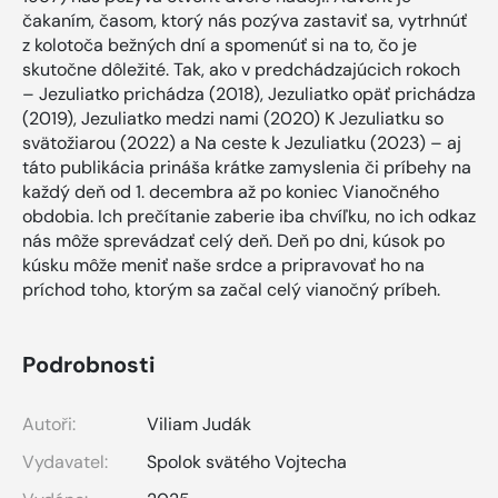
čakaním, časom, ktorý nás pozýva zastaviť sa, vytrhnúť
z kolotoča bežných dní a spomenúť si na to, čo je
skutočne dôležité. Tak, ako v predchádzajúcich rokoch
– Jezuliatko prichádza (2018), Jezuliatko opäť prichádza
(2019), Jezuliatko medzi nami (2020) K Jezuliatku so
svätožiarou (2022) a Na ceste k Jezuliatku (2023) – aj
táto publikácia prináša krátke zamyslenia či príbehy na
každý deň od 1. decembra až po koniec Vianočného
obdobia. Ich prečítanie zaberie iba chvíľku, no ich odkaz
nás môže sprevádzať celý deň. Deň po dni, kúsok po
kúsku môže meniť naše srdce a pripravovať ho na
príchod toho, ktorým sa začal celý vianočný príbeh.
Podrobnosti
Autoři:
Viliam Judák
Vydavatel:
Spolok svätého Vojtecha