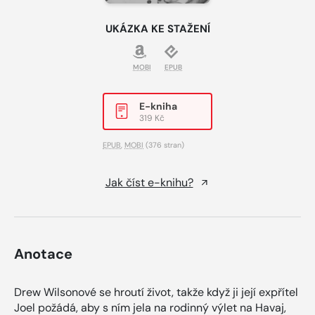
UKÁZKA KE STAŽENÍ
MOBI
EPUB
E-kniha
319 Kč
EPUB
,
MOBI
(376 stran)
Jak číst e-knihu?
Anotace
Drew Wilsonové se hroutí život, takže když ji její expřítel
Joel požádá, aby s ním jela na rodinný výlet na Havaj,