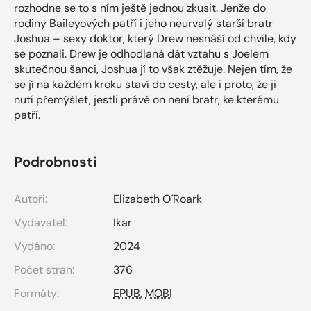
rozhodne se to s ním ještě jednou zkusit. Jenže do
rodiny Baileyových patří i jeho neurvalý starší bratr
Joshua – sexy doktor, který Drew nesnáší od chvíle, kdy
se poznali. Drew je odhodlaná dát vztahu s Joelem
skutečnou šanci, Joshua jí to však ztěžuje. Nejen tím, že
se jí na každém kroku staví do cesty, ale i proto, že ji
nutí přemýšlet, jestli právě on není bratr, ke kterému
patří.
Podrobnosti
Autoři:
Elizabeth O´Roark
Vydavatel:
Ikar
Vydáno:
2024
Počet stran:
376
Formáty:
EPUB
,
MOBI