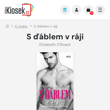
Přejít na hlavní obsah
0
E-knihy
S ďáblem v ráji
S ďáblem v ráji
Elizabeth O´Roark