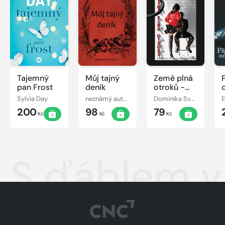
Tajemný
Můj tajný
Země plná
pan Frost
deník
otroků -
Pravda o
Sylvia Day
neznámý autor
Dominika Svobodová
E
(vašich)
200
98
79
mužích
Kč
Kč
Kč
S ďáblem v 