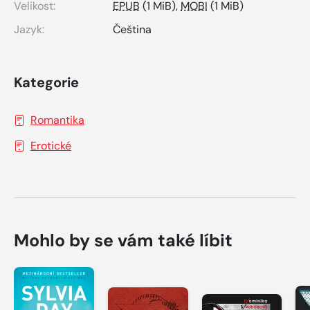
Velikost:
EPUB
(1 MiB),
MOBI
(1 MiB)
Jazyk:
Čeština
Kategorie
Romantika
Erotické
Mohlo by se vám také líbit