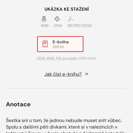
UKÁZKA KE STAŽENÍ
MOBI
EPUB
PDF PRO ČTEČKY
E-kniha
399 Kč
EPUB
,
MOBI
,
PDF pro čtečky
(400 stran)
Jak číst e-knihu?
Anotace
Šestka sní o tom, že jednou nebude muset snít vůbec.
Spolu s dalšími pěti dívkami, které si v nalezincích v