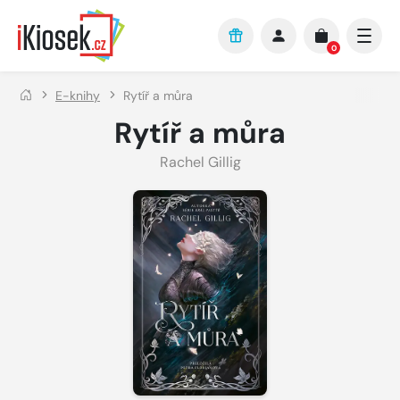
Přejít na hlavní obsah
0
E-knihy
Rytíř a můra
Rytíř a můra
Rachel Gillig