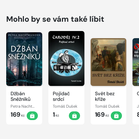
Mohlo by se vám také líbit
Džbán
Pojídač
Svět bez
Sněžníků
srdcí
kříže
Petra Nachtmanová
Tomáš Dušek
Tomáš Dušek
J
169
1
169
Kč
Kč
Kč