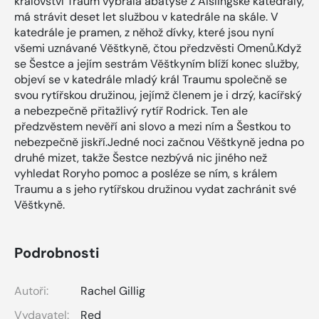
království Traum vybrala abatyše z Aislingské katedrály,
má strávit deset let službou v katedrále na skále. V
katedrále je pramen, z něhož dívky, které jsou nyní
všemi uznávané Věštkyně, čtou předzvěsti Omenů.Když
se Šestce a jejím sestrám Věštkyním blíží konec služby,
objeví se v katedrále mladý král Traumu společně se
svou rytířskou družinou, jejímž členem je i drzý, kacířský
a nebezpečně přitažlivý rytíř Rodrick. Ten ale
předzvěstem nevěří ani slovo a mezi ním a Šestkou to
nebezpečně jiskří.Jedné noci začnou Věštkyně jedna po
druhé mizet, takže Šestce nezbývá nic jiného než
vyhledat Roryho pomoc a posléze se ním, s králem
Traumu a s jeho rytířskou družinou vydat zachránit své
Věštkyně.
Podrobnosti
Autoři:
Rachel Gillig
Vydavatel:
Red