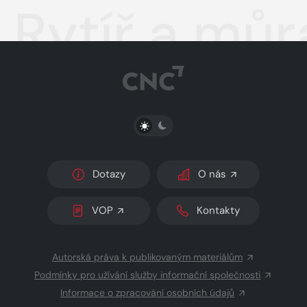
Rytíř a můr
PŘEPNOUT SVĚTLÝ/TMAVÝ REŽIM
Dotazy
O nás
VOP
Kontakty
Autorská práva k publikovaným materiálům
Podmínky pro užívání služby informační společnosti
Informace o zpracování osobních údajů