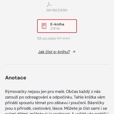
PDF PRO ČTEČKY
E-kniha
279 Kč
PDF pro čtečky
(64 stran)
Jak číst e-knihu?
Anotace
Rýmovačky nejsou jen pro malé. Občas každý z nás
zatouží po odreagování a odpočinku. Tahle knížka vám
přináší spoustu témat pro zábavu i poučení. Básničky
jsou o přírodě, cestování, lásce. Můžete je číst sami i se
svými dětmi, můžete si je recitovat. A určitě vás potěší i