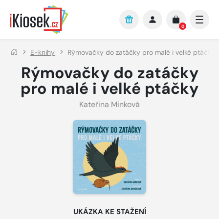
Přejít na hlavní obsah
0
E-knihy
Rýmovačky do zatáčky pro malé i velké ptáčky
Rýmovačky do zatáčky
pro malé i velké ptáčky
Kateřina Minková
UKÁZKA KE STAŽENÍ