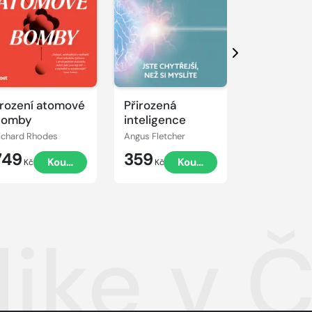
Další
rození atomové
Přirozená
Generační
bomby
inteligence
konflikt
ichard Rhodes
Angus Fletcher
749
359
299
Koupit
Koupit
Kč
Kč
Kč
ike v 