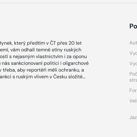
Po
Aut
Hynek, který předtím v ČT přes 20 let
zemí, vám odhalí temné stíny ruských
Vyd
tostí s nejasným vlastnictvím i za oponu
u nás sankcionovaní politici i oligarchové
Vy
dy třeba, aby reportéři měli ochranku, a
Po
ankcí s ruským vlivem v Česku složité...
str
For
Vel
Jaz