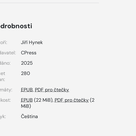
drobnosti
oři:
Jiří Hynek
avatel:
CPress
dáno:
2025
čet
280
an:
máty:
EPUB
,
PDF pro čtečky
ikost:
EPUB
(22 MiB),
PDF pro čtečky
(2
MiB)
yk:
Čeština