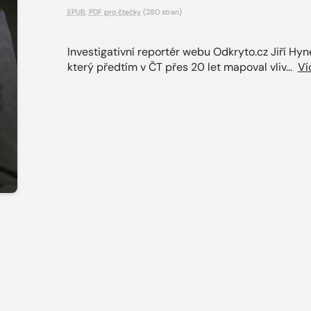
EPUB
,
PDF pro čtečky
(280 stran)
Investigativní reportér webu Odkryto.cz Jiří Hyn
který předtím v ČT přes 20 let mapoval vliv...
Ví