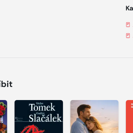
Ka
íbit