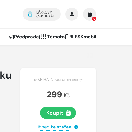
DÁRKOVÝ
CERTIFIKÁT
0
Předprodej
Témata
BLESKmobil
sku
E-KNIHA
(
EPUB
,
PDF pro čtečky
)
299
Kč
Koupit
Ihned
ke stažení
?