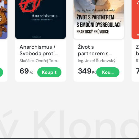
Anarchismus /
Život s
Z
Svoboda proti
partnerem s
moci
emoční
Slačálek Ondřej Tomek Václav,
Ing. Jozef Šurkovský
R
dysregulací:
69
349
Koupit
Koupit
Praktický
Kč
Kč
průvodce
ý Klond