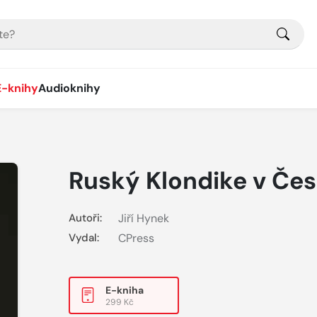
E-knihy
Audioknihy
Ruský Klondike v Če
Autoři:
Jiří Hynek
Vydal:
CPress
E-kniha
299 Kč