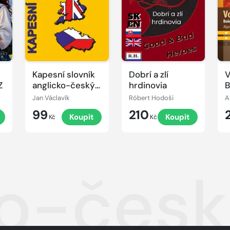
Kapesní slovník
Dobrí a zlí
V
Z
anglicko-český/
hrdinovia
B
česko-anglický
Jan Václavík
Róbert Hodoši
A
99
210
Koupit
Koupit
Kč
Kč
o-český