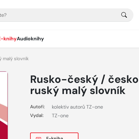
E-knihy
Audioknihy
 malý slovník
Rusko-český / česk
ruský malý slovník
Autoři:
kolektiv autorů TZ-one
Vydal:
TZ-one
E-kniha