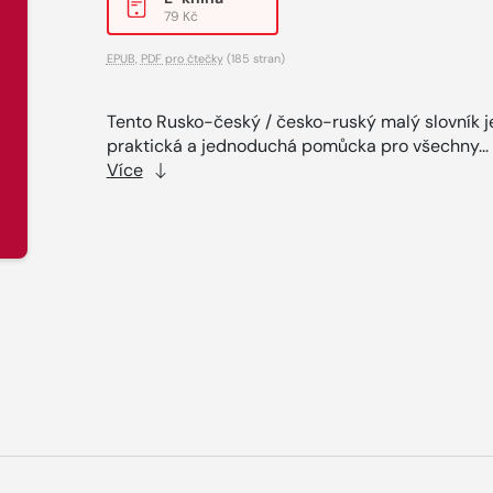
79 Kč
EPUB
,
PDF pro čtečky
(185 stran)
Tento Rusko-český / česko-ruský malý slovník j
praktická a jednoduchá pomůcka pro všechny...
Více