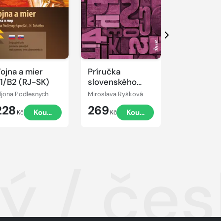
Další
ojna a mier
Príručka
Vojna a mí
1/B2 (RJ-SK)
slovenského
B1/B2
jazyka pre
ljona Podlesnych
Miroslava Ryšková
Aljona Podles
každého
228
269
259
Koupit
Koupit
Kč
Kč
Kč
 / čes