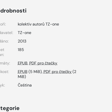
drobnosti
oři:
kolektiv autorů TZ-one
avatel:
TZ-one
dáno:
2013
čet
185
an:
máty:
EPUB
,
PDF pro čtečky
ikost:
EPUB
(5 MiB),
PDF pro čtečky
(2
MiB)
yk:
Čeština
tegorie