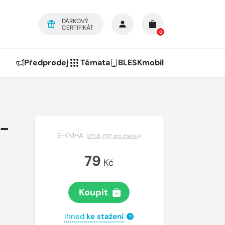
DÁRKOVÝ
CERTIFIKÁT
0
Předprodej
Témata
BLESKmobil
o-
E-KNIHA
(
EPUB
,
PDF pro čtečky
)
79
Kč
Koupit
Ihned
ke stažení
?