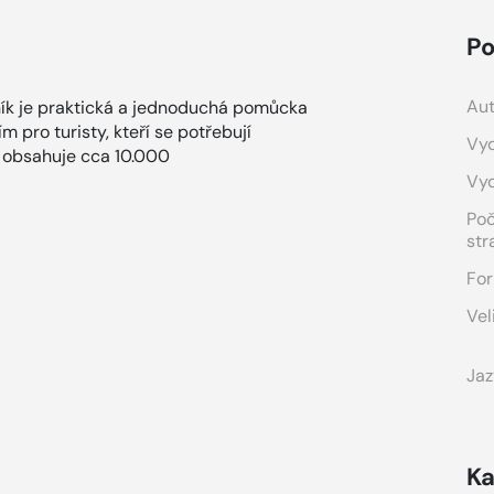
Po
Aut
ík je praktická a jednoduchá pomůcka
m pro turisty, kteří se potřebují
Vyd
k obsahuje cca 10.000
Vy
Po
str
For
Vel
Jaz
Ka