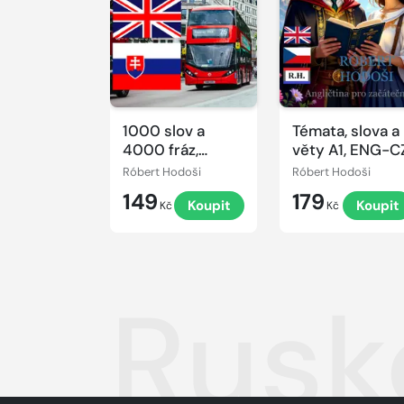
1000 slov a
Témata, slova a
4000 fráz,
věty A1, ENG-C
anglicky-
Róbert Hodoši
Róbert Hodoši
slovensky
149
179
Koupit
Koupit
Kč
Kč
Rusk