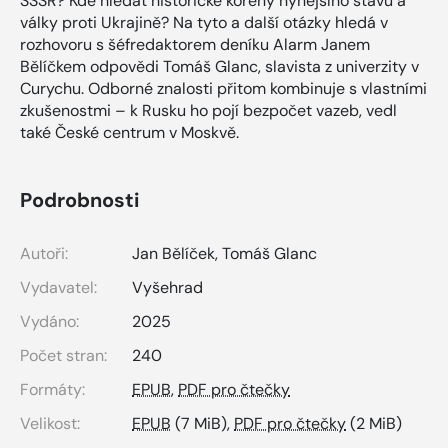
SSSR? Kde hledat historické kořeny nynějšího stavu a
války proti Ukrajině? Na tyto a další otázky hledá v
rozhovoru s šéfredaktorem deníku Alarm Janem
Bělíčkem odpovědi Tomáš Glanc, slavista z univerzity v
Curychu. Odborné znalosti přitom kombinuje s vlastními
zkušenostmi – k Rusku ho pojí bezpočet vazeb, vedl
také České centrum v Moskvě.
Podrobnosti
Autoři:
Jan Bělíček
,
Tomáš Glanc
Vydavatel:
Vyšehrad
Vydáno:
2025
Počet stran:
240
Formáty:
EPUB
,
PDF pro čtečky
Velikost:
EPUB
(7 MiB),
PDF pro čtečky
(2 MiB)