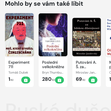
Mohlo by se vám také líbit
Experiment
Poslední
Putování A.
711
velkokněžna
Š. za
lidskou
Tomáš Dušek
Bryn Thurnbullová
Miroslav Jandovský
O
důstojností
1
280
69
Kč
Kč
Kč
Ruská duše