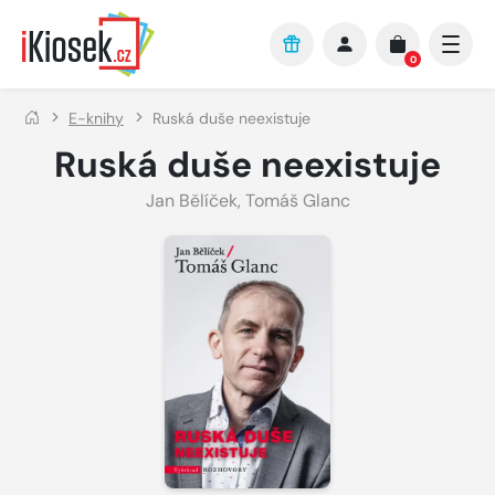
Přejít na hlavní obsah
0
E-knihy
Ruská duše neexistuje
Ruská duše neexistuje
Jan Bělíček
,
Tomáš Glanc