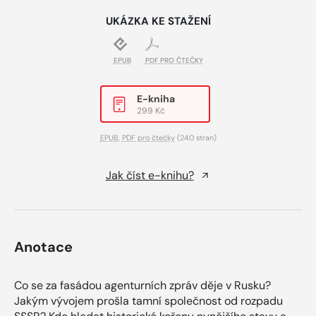
UKÁZKA KE STAŽENÍ
EPUB
PDF PRO ČTEČKY
E-kniha
299 Kč
EPUB
,
PDF pro čtečky
(240 stran)
Jak číst e-knihu?
Anotace
Co se za fasádou agenturních zpráv děje v Rusku?
Jakým vývojem prošla tamní společnost od rozpadu