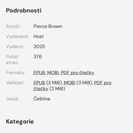
Podrobnosti
Autoři:
Pierce Brown
Vydavatel:
Host
Vydáno:
2025
Počet
376
stran:
Formáty:
EPUB
,
MOBI
,
PDF pro čtečky
Velikost:
EPUB
(3 MiB),
MOBI
(3 MiB),
PDF pro
čtečky
(2 MiB)
Jazyk:
Čeština
Kategorie