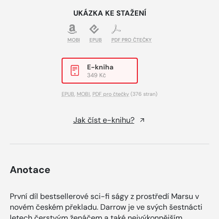
UKÁZKA KE STAŽENÍ
MOBI
EPUB
PDF PRO ČTEČKY
E-kniha
349 Kč
EPUB
,
MOBI
,
PDF pro čtečky
(376 stran)
Jak číst e-knihu?
Anotace
První díl bestsellerové sci-fi ságy z prostředí Marsu v
novém českém překladu. Darrow je ve svých šestnácti
letech čerstvým ženáčem a také nejvýkonnějším