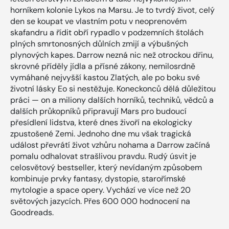
horníkem kolonie Lykos na Marsu. Je to tvrdý život, celý
den se koupat ve vlastním potu v neoprenovém
skafandru a řídit obří rypadlo v podzemních štolách
plných smrtonosných důlních zmijí a výbušných
plynových kapes. Darrow nezná nic než otrockou dřinu,
skrovné příděly jídla a přísné zákony, nemilosrdně
vymáhané nejvyšší kastou Zlatých, ale po boku své
životní lásky Eo si nestěžuje. Koneckonců dělá důležitou
práci — on a miliony dalších horníků, techniků, vědců a
dalších průkopníků připravují Mars pro budoucí
přesídlení lidstva, které dnes živoří na ekologicky
zpustošené Zemi. Jednoho dne mu však tragická
událost převrátí život vzhůru nohama a Darrow začíná
pomalu odhalovat strašlivou pravdu. Rudý úsvit je
celosvětový bestseller, který nevídaným způsobem
kombinuje prvky fantasy, dystopie, starořímské
mytologie a space opery. Vychází ve více než 20
světových jazycích. Přes 600 000 hodnocení na
Goodreads.