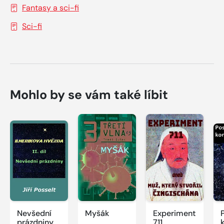
Fantasy a sci-fi
Sci-fi
Mohlo by se vám také líbit
Nevšední
Myšák
Experiment
prázdniny
711