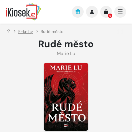
Přejít na hlavní obsah
0
E-knihy
Rudé město
Rudé město
Marie Lu