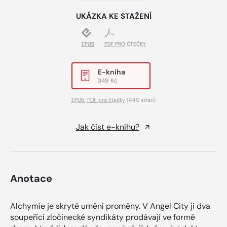
UKÁZKA KE STAŽENÍ
EPUB
PDF PRO ČTEČKY
E-kniha
349 Kč
EPUB
,
PDF pro čtečky
(440 stran)
Jak číst e-knihu?
Anotace
Alchymie je skryté umění proměny. V Angel City ji dva
soupeřící zločinecké syndikáty prodávají ve formě