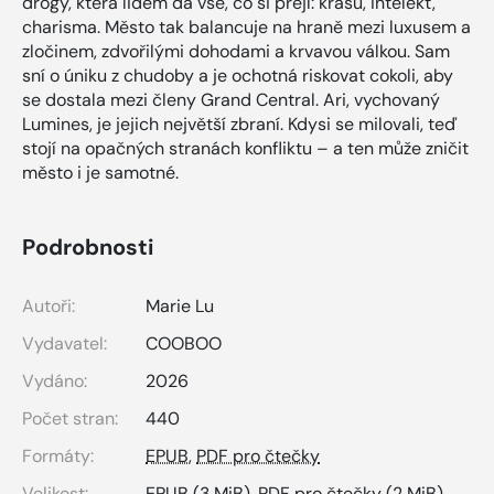
drogy, která lidem dá vše, co si přejí: krásu, intelekt,
charisma. Město tak balancuje na hraně mezi luxusem a
zločinem, zdvořilými dohodami a krvavou válkou. Sam
sní o úniku z chudoby a je ochotná riskovat cokoli, aby
se dostala mezi členy Grand Central. Ari, vychovaný
Lumines, je jejich největší zbraní. Kdysi se milovali, teď
stojí na opačných stranách konfliktu – a ten může zničit
město i je samotné.
Podrobnosti
Autoři:
Marie Lu
Vydavatel:
COOBOO
Vydáno:
2026
Počet stran:
440
Formáty:
EPUB
,
PDF pro čtečky
Velikost:
EPUB
(3 MiB),
PDF pro čtečky
(2 MiB)