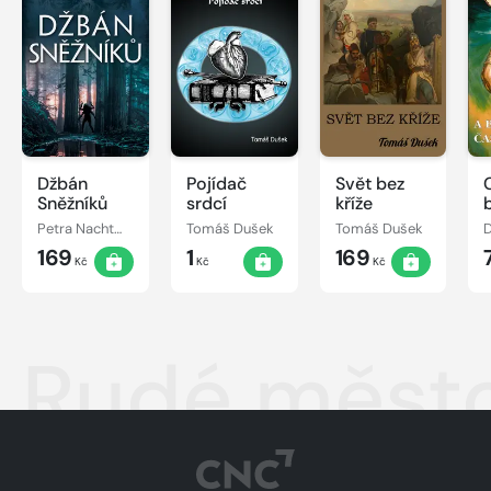
Džbán
Pojídač
Svět bez
Sněžníků
srdcí
kříže
Petra Nachtmanová
Tomáš Dušek
Tomáš Dušek
D
169
1
169
Kč
Kč
Kč
Rudé měst