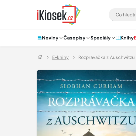
Přejít na hlavní obsah
VYHLEDÁVÁNÍ
Hlavní navigace
Noviny
Časopisy
Speciály
Knihy
E-knihy
Rozprávačka z Auschwitzu