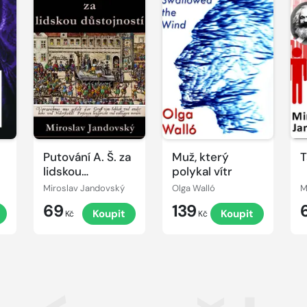
Putování A. Š. za
Muž, který
T
lidskou
polykal vítr
důstojností
Miroslav Jandovský
Olga Walló
M
69
139
t
Koupit
Koupit
Kč
Kč