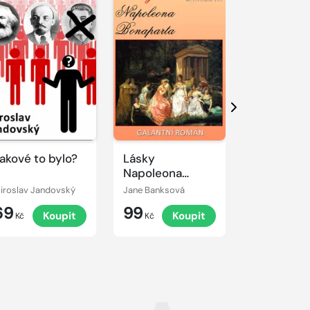
Další
akové to bylo?
Lásky
Skoněpád
Napoleona
Bonaparta
iroslav Jandovský
Jane Banksová
Miroslav Jan
69
99
69
Koupit
Koupit
K
Kč
Kč
Kč