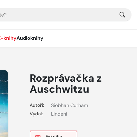
E-knihy
Audioknihy
Rozprávačka z
Auschwitzu
Autoři:
Siobhan Curham
Vydal:
Lindeni
E-kniha