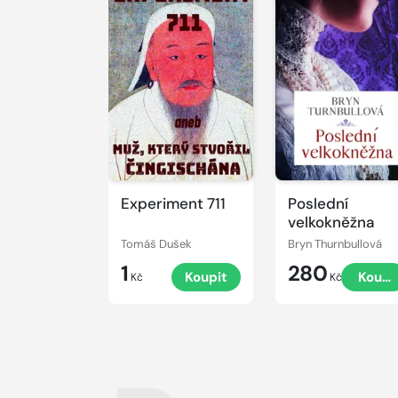
Experiment 711
Poslední
velkokněžna
Tomáš Dušek
Bryn Thurnbullová
1
280
Koupit
Koupi
Kč
Kč