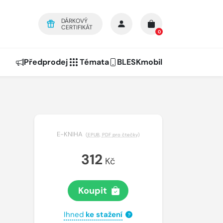
DÁRKOVÝ
CERTIFIKÁT
0
Předprodej
Témata
BLESKmobil
E-KNIHA
(
EPUB
,
PDF pro čtečky
)
312
Kč
Koupit
Ihned
ke stažení
?