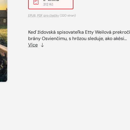
312 Kč
EPUB
,
PDF pro čtečky
(320 stran)
Keď židovská spisovateľka Etty Weilová prekroč
brány Osvienčimu, s hrôzou sleduje, ako akési...
Více