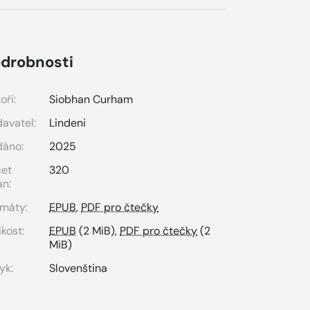
drobnosti
oři:
Siobhan Curham
avatel:
Lindeni
dáno:
2025
čet
320
an:
máty:
EPUB
,
PDF pro čtečky
ikost:
EPUB
(2 MiB),
PDF pro čtečky
(2
MiB)
yk:
Slovenština