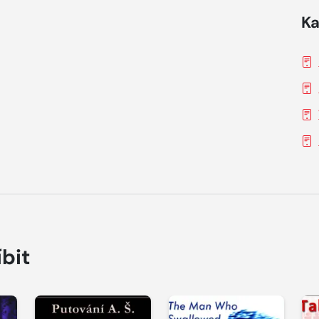
Ka
íbit