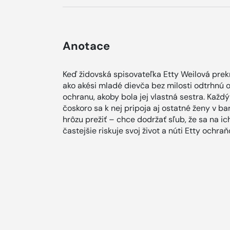
Anotace
Keď židovská spisovateľka Etty Weilová prek
ako akési mladé dievča bez milosti odtrhnú 
ochranu, akoby bola jej vlastná sestra. Každ
čoskoro sa k nej pripoja aj ostatné ženy v ba
hrôzu prežiť – chce dodržať sľub, že sa na i
častejšie riskuje svoj život a núti Etty ochra