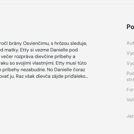
Po
Aut
ročí brány Osvienčimu, s hrôzou sleduje,
od matky. Etty si vezme Danielle pod
Vyd
ý večer rozpráva dievčine príbehy a
raku so svojimi vlastnými. Etty musí túto
Vy
ch príbehy nezabudne. No Danielle čoraz
Po
ňovať ju. Raz však dievča zájde priďaleko…
str
For
Vel
Jaz