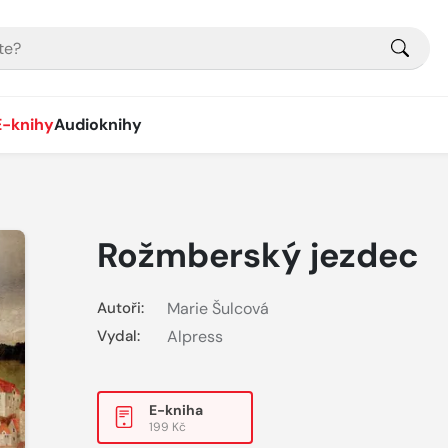
E-knihy
Audioknihy
Rožmberský jezdec
Autoři:
Marie Šulcová
Vydal:
Alpress
E-kniha
199 Kč