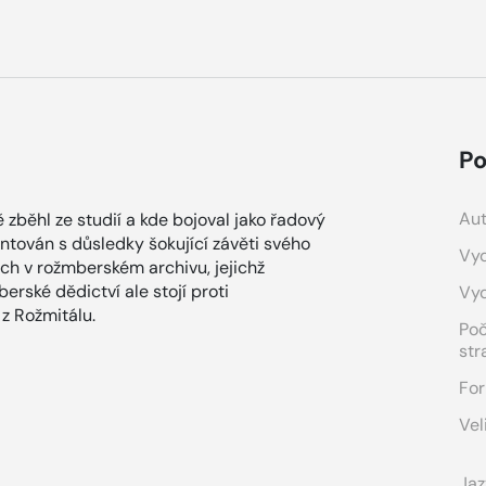
Po
Aut
ě zběhl ze studií a kde bojoval jako řadový
ontován s důsledky šokující závěti svého
Vyd
ách v rožmberském archivu, jejichž
erské dědictví ale stojí proti
Vy
z Rožmitálu.
Po
str
For
Vel
Jaz