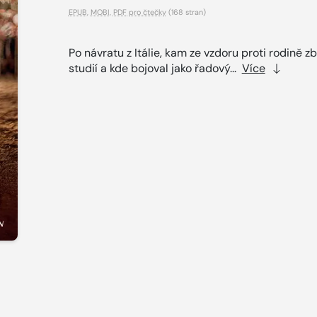
EPUB
,
MOBI
,
PDF pro čtečky
(168 stran)
Po návratu z Itálie, kam ze vzdoru proti rodině zb
studií a kde bojoval jako řadový...
Více