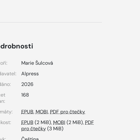
drobnosti
oři:
Marie Šulcová
avatel:
Alpress
dáno:
2026
čet
168
an:
máty:
EPUB
,
MOBI
,
PDF pro čtečky
ikost:
EPUB
(2 MiB),
MOBI
(2 MiB),
PDF
pro čtečky
(3 MiB)
yk:
Čeština