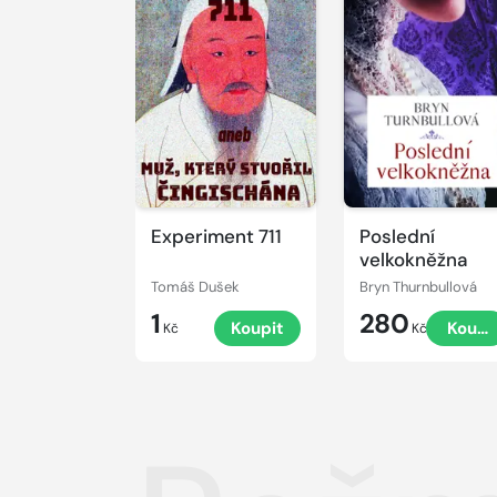
Experiment 711
Poslední
velkokněžna
Tomáš Dušek
Bryn Thurnbullová
1
280
Koupit
Koupi
Kč
Kč