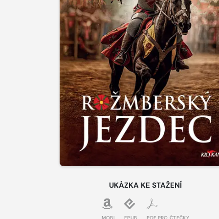
UKÁZKA KE STAŽENÍ
MOBI
EPUB
PDF PRO ČTEČKY