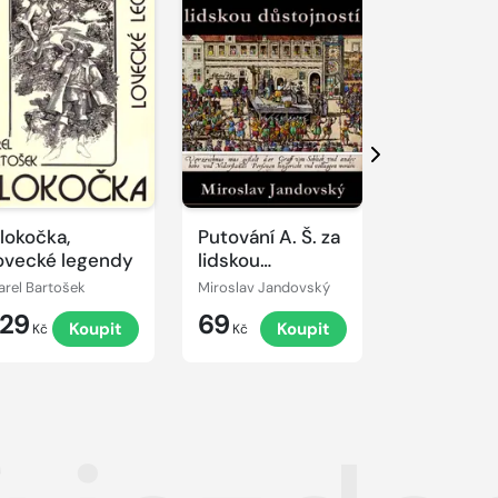
Další
lokočka,
Putování A. Š. za
Lásky
ovecké legendy
lidskou
Napoleon
důstojností
Bonaparta
arel Bartošek
Miroslav Jandovský
Jane Banksov
129
69
99
Koupit
Koupit
K
Kč
Kč
Kč