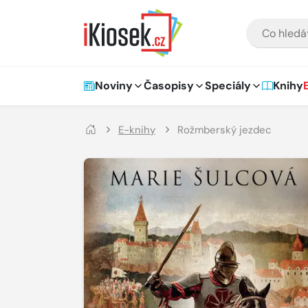
Přejít na hlavní obsah
VYHLEDÁVÁNÍ
Hlavní navigace
Noviny
Časopisy
Speciály
Knihy
E-knihy
Rožmberský jezdec