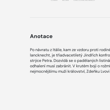
Anotace
Po návratu z Itálie, kam ze vzdoru proti rodin
lancknecht, je třiadvacetiletý Jindřich konfr
strýce Petra. Dozvídá se o padělaných listin
odhalení musí zabránit. V krutém boji o rožmb
nejmocnějšímu muži království, Zdeňku Lvovi 