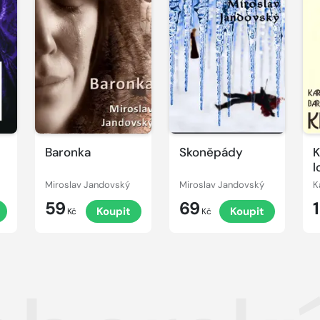
Baronka
Skoněpády
K
l
Miroslav Jandovský
Miroslav Jandovský
K
59
69
t
Koupit
Koupit
Kč
Kč