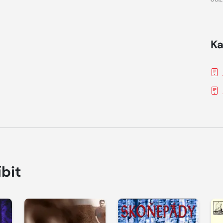
Ka
íbit