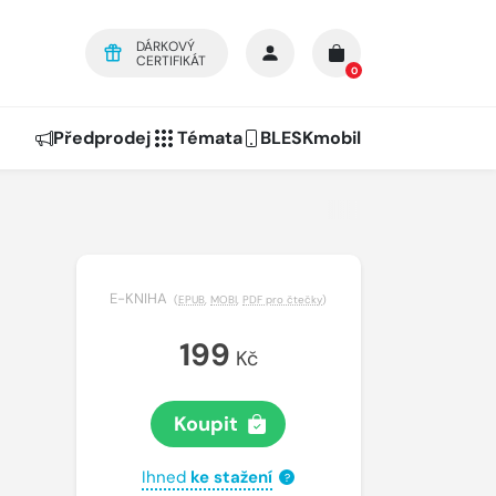
DÁRKOVÝ
CERTIFIKÁT
0
Předprodej
Témata
BLESKmobil
E-KNIHA
(
EPUB
,
MOBI
,
PDF pro čtečky
)
199
Kč
Koupit
Ihned
ke stažení
?