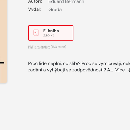
Autoři:
Eduard Bermann
Vydal:
Grada
E-kniha
280 Kč
PDF pro čtečky
(160 stran)
Proč lidé neplní, co slíbí? Proč se vymlouvají, ček
zadání a vyhýbají se zodpovědnosti? A...
Více