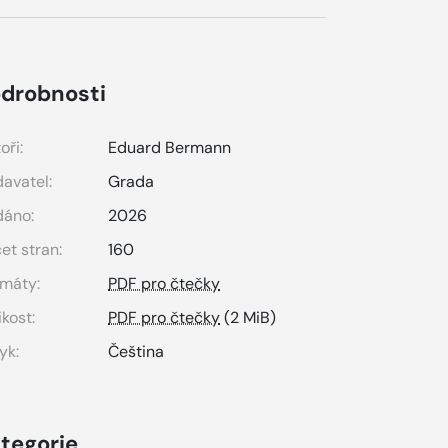
drobnosti
oři:
Eduard Bermann
avatel:
Grada
dáno:
2026
et stran:
160
máty:
PDF pro čtečky
ikost:
PDF pro čtečky
(2 MiB)
yk:
Čeština
tegorie