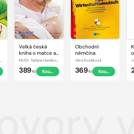
Velká česká
Obchodní
K
kniha o matce a
němčina
o
dítěti
p
dele Faber, Elaine Mazlish
MUDr. Taťána Hanáková
Věra Kozáková
s
389
369
t
Koupit
Koupit
p
Kč
Kč
ovory v