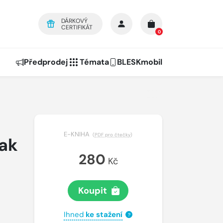
DÁRKOVÝ
CERTIFIKÁT
0
Předprodej
Témata
BLESKmobil
E-KNIHA
(
PDF pro čtečky
)
Jak
280
Kč
Koupit
Ihned
ke stažení
?