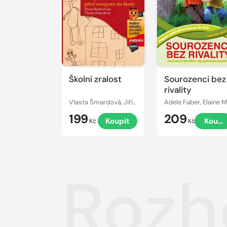
Školní zralost
Sourozenci bez
rivality
Vlasta Šmardová, Jiřina Bednářová
A
199
209
Koupit
Koupi
Kč
Kč
Rozh