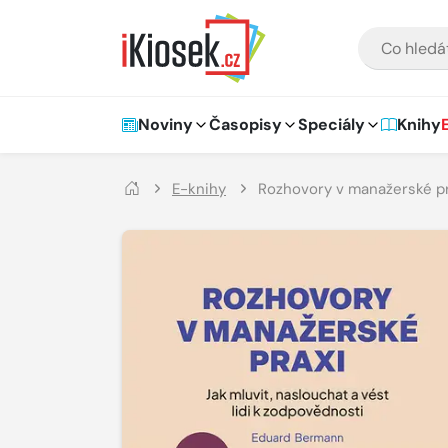
Přejít na hlavní obsah
VYHLEDÁVÁNÍ
Hlavní navigace
Noviny
Časopisy
Speciály
Knihy
E-knihy
Rozhovory v manažerské pra