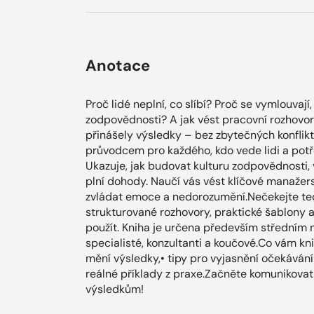
Anotace
Proč lidé neplní, co slíbí? Proč se vymlouvají
zodpovědnosti? A jak vést pracovní rozhovor
přinášely výsledky – bez zbytečných konflikt
průvodcem pro každého, kdo vede lidi a potř
Ukazuje, jak budovat kulturu zodpovědnosti, v
plní dohody. Naučí vás vést klíčové manažers
zvládat emoce a nedorozumění.Nečekejte teor
strukturované rozhovory, praktické šablony a
použít. Kniha je určena především středním m
specialisté, konzultanti a koučové.Co vám knih
mění výsledky,• tipy pro vyjasnění očekáván
reálné příklady z praxe.Začněte komunikovat 
výsledkům!