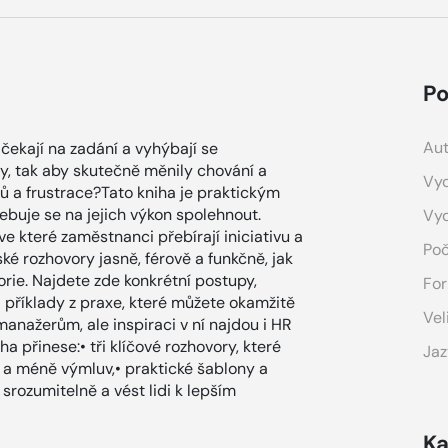
Po
Aut
, čekají na zadání a vyhýbají se
y, tak aby skutečně měnily chování a
Vyd
ů a frustrace?Tato kniha je praktickým
ebuje se na jejich výkon spolehnout.
Vy
e které zaměstnanci přebírají iniciativu a
Poč
ké rozhovory jasně, férově a funkčně, jak
ie. Najdete zde konkrétní postupy,
For
 příklady z praxe, které můžete okamžitě
Vel
anažerům, ale inspiraci v ní najdou i HR
a přinese:• tři klíčové rozhovory, které
Jaz
í a méně výmluv,• praktické šablony a
srozumitelně a vést lidi k lepším
Ka