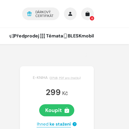
DÁRKOVÝ
CERTIFIKÁT
0
Předprodej
Témata
BLESKmobil
E-KNIHA
(
EPUB
,
PDF pro čtečky
)
299
Kč
Koupit
Ihned
ke stažení
?