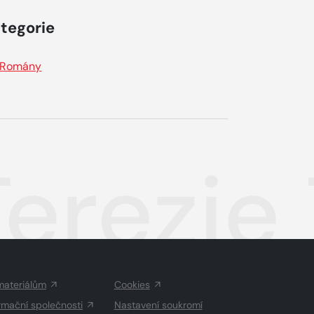
tegorie
Romány
Terezi
materiálům
Cookies
rmační společnosti
Nastavení soukromí