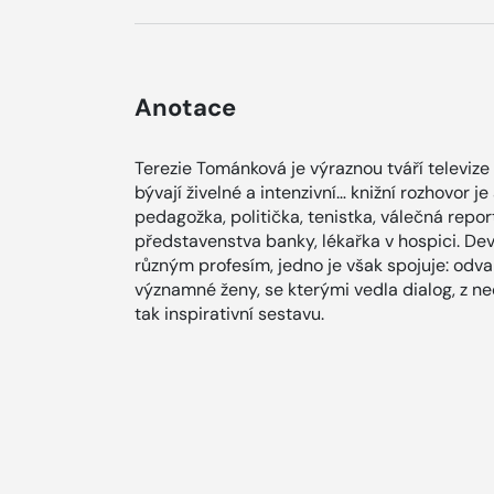
Anotace
Terezie Tománková je výraznou tváří televize
bývají živelné a intenzivní… knižní rozhovor je
pedagožka, politička, tenistka, válečná repo
představenstva banky, lékařka v hospici. De
různým profesím, jedno je však spojuje: odv
významné ženy, se kterými vedla dialog, z ne
tak inspirativní sestavu.