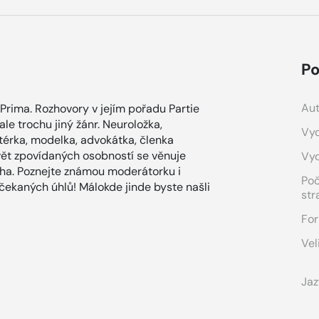
Po
Aut
 Prima. Rozhovory v jejím pořadu Partie
 ale trochu jiný žánr. Neuroložka,
Vyd
rtérka, modelka, advokátka, členka
vět zpovídaných osobností se věnuje
Vy
aha. Poznejte známou moderátorku i
Po
čekaných úhlů! Málokde jinde byste našli
str
For
Vel
Jaz