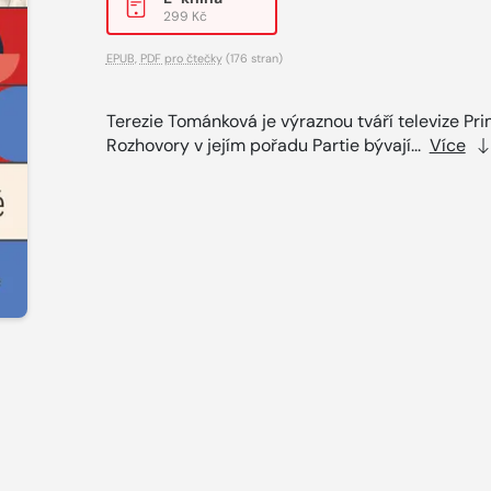
299 Kč
EPUB
,
PDF pro čtečky
(176 stran)
Terezie Tománková je výraznou tváří televize Pri
Rozhovory v jejím pořadu Partie bývají...
Více