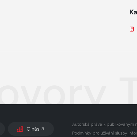
Ka
ovory 
Autorská práva k publikovaným 
O nás
Podmínky pro užívání služby info