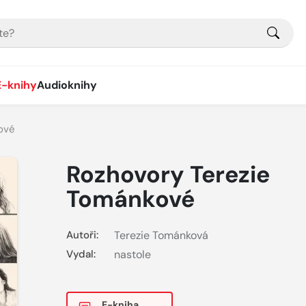
E-knihy
Audioknihy
ové
Rozhovory Terezie
Tománkové
Autoři:
Terezie Tománková
Vydal:
nastole
E-kniha