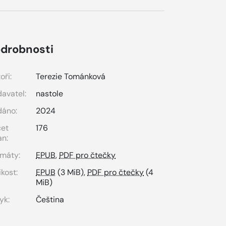
drobnosti
oři:
Terezie Tománková
avatel:
nastole
dáno:
2024
čet
176
an:
máty:
EPUB
,
PDF pro čtečky
ikost:
EPUB
(3 MiB),
PDF pro čtečky
(4
MiB)
yk:
Čeština