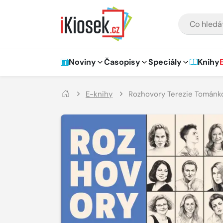
Přejít na hlavní obsah
VYHLEDÁVÁNÍ
Hlavní navigace
Noviny
Časopisy
Speciály
Knihy
E-knihy
Rozhovory Terezie Tománk