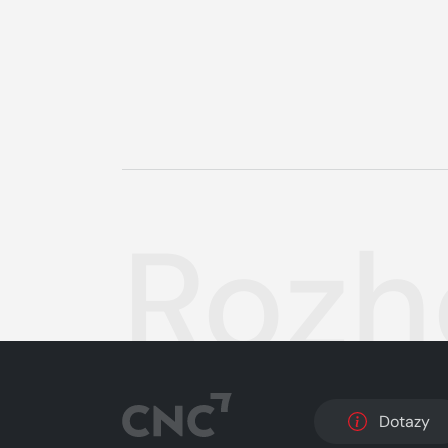
Rozh
Dotazy