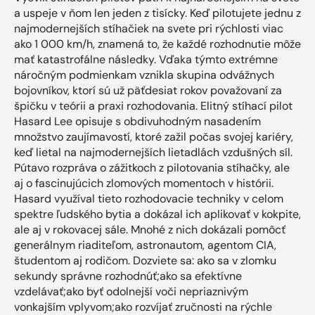
a uspeje v ňom len jeden z tisícky. Keď pilotujete jednu z
najmodernejších stíhačiek na svete pri rýchlosti viac
ako 1 000 km/h, znamená to, že každé rozhodnutie môže
mať katastrofálne následky. Vďaka týmto extrémne
náročným podmienkam vznikla skupina odvážnych
bojovníkov, ktorí sú už päťdesiat rokov považovaní za
špičku v teórii a praxi rozhodovania. Elitný stíhací pilot
Hasard Lee opisuje s obdivuhodným nasadením
množstvo zaujímavostí, ktoré zažil počas svojej kariéry,
keď lietal na najmodernejších lietadlách vzdušných síl.
Pútavo rozpráva o zážitkoch z pilotovania stíhačky, ale
aj o fascinujúcich zlomových momentoch v histórii.
Hasard využíval tieto rozhodovacie techniky v celom
spektre ľudského bytia a dokázal ich aplikovať v kokpite,
ale aj v rokovacej sále. Mnohé z nich dokázali pomôcť
generálnym riaditeľom, astronautom, agentom CIA,
študentom aj rodičom. Dozviete sa: ako sa v zlomku
sekundy správne rozhodnúť;ako sa efektívne
vzdelávať;ako byť odolnejší voči nepriaznivým
vonkajším vplyvom;ako rozvíjať zručnosti na rýchle