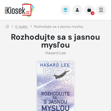
Přejít na hlavní obsah
0
E-knihy
Rozhodujte sa s jasnou mysľou
Rozhodujte sa s jasnou
mysľou
Hasard Lee