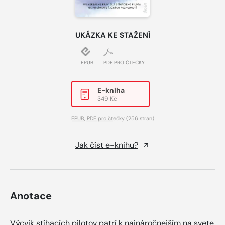
UKÁZKA KE STAŽENÍ
EPUB
PDF PRO ČTEČKY
E-kniha
349 Kč
EPUB
,
PDF pro čtečky
(256 stran)
Jak číst e-knihu?
Anotace
Výcvik stíhacích pilotov patrí k najnáročnejším na svete