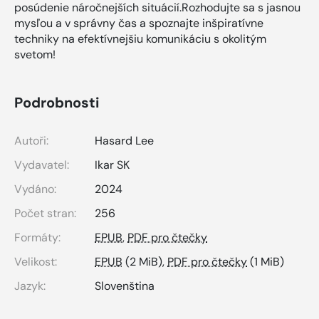
posúdenie náročnejších situácií.Rozhodujte sa s jasnou
mysľou a v správny čas a spoznajte inšpiratívne
techniky na efektívnejšiu komunikáciu s okolitým
svetom!
Podrobnosti
Autoři:
Hasard Lee
Vydavatel:
Ikar SK
Vydáno:
2024
Počet stran:
256
Formáty:
EPUB
,
PDF pro čtečky
Velikost:
EPUB
(2 MiB),
PDF pro čtečky
(1 MiB)
Jazyk:
Slovenština