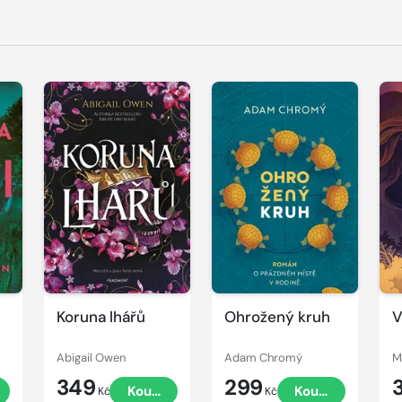
Koruna lhářů
Ohrožený kruh
V
Abigail Owen
Adam Chromý
M
349
299
Koupit
Koupit
Kč
Kč