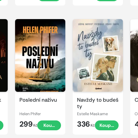
k
Poslední naživu
Navždy to budeš
C
ty
Helen Phifer
Estelle Maskame
O
299
336
Koupit
Koupit
Kč
Kč