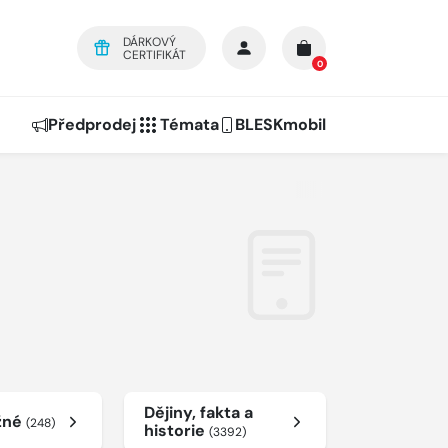
DÁRKOVÝ
CERTIFIKÁT
0
Předprodej
Témata
BLESKmobil
Dějiny, fakta a
žné
(248)
historie
(3392)