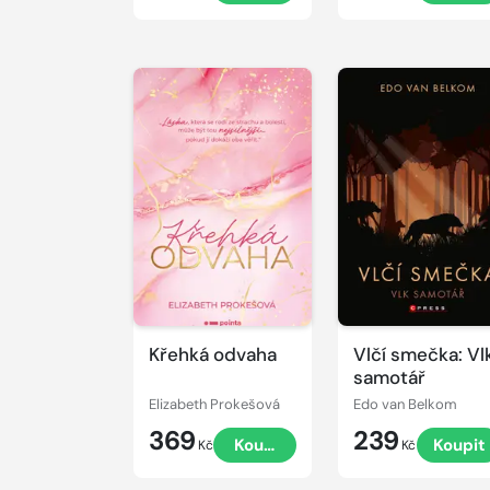
Křehká odvaha
Vlčí smečka: Vl
samotář
Elizabeth Prokešová
Edo van Belkom
369
239
Koupit
Koupit
Kč
Kč