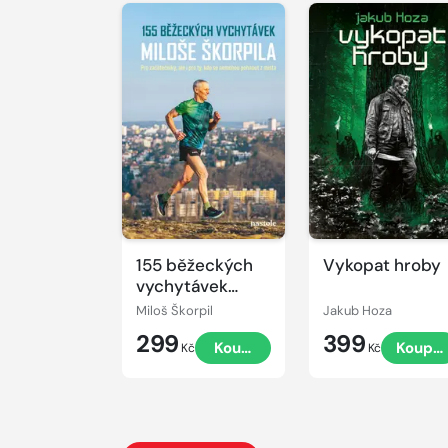
155 běžeckých
Vykopat hroby
vychytávek
Miloše Škorpila
Miloš Škorpil
Jakub Hoza
299
399
Koupit
Koupit
Kč
Kč