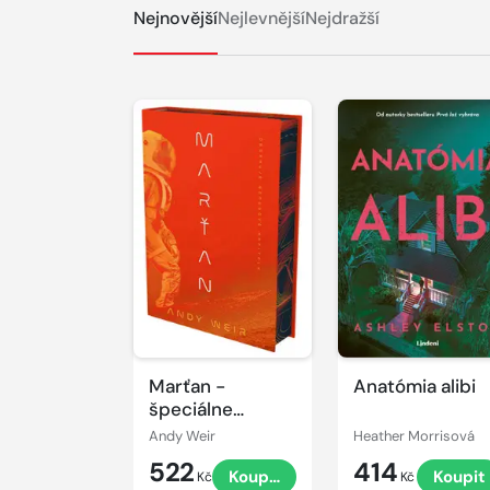
Nejnovější
Nejlevnější
Nejdražší
Marťan -
Anatómia alibi
špeciálne
vydanie
Andy Weir
Heather Morrisová
522
414
Koupit
Koupit
Kč
Kč