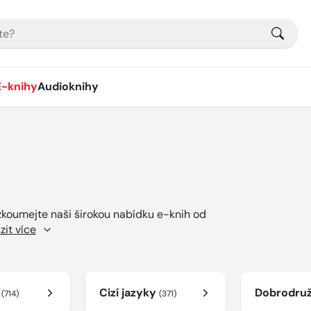
E-knihy
Audioknihy
ozkoumejte naši širokou nabídku e-knih od
zit více
í
Cizí jazyky
Dobrodru
(714)
(371)