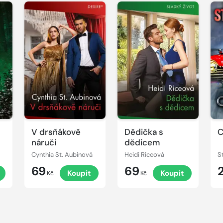
V drsňákově
Dědička s
C
náruči
dědicem
Cynthia St. Aubinová
Heidi Riceová
S
69
69
Koupit
Koupit
Kč
Kč