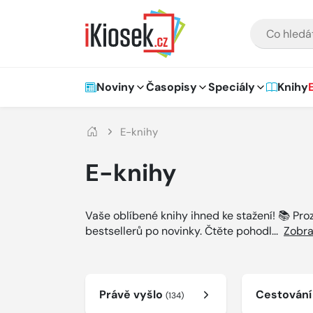
Přejít na hlavní obsah
VYHLEDÁVÁNÍ
Hlavní navigace
Noviny
Časopisy
Speciály
Knihy
E-knihy
E-knihy
Vaše oblíbené knihy ihned ke stažení! 📚 Pr
bestsellerů po novinky. Čtěte pohodl
...
Zobra
Právě vyšlo
Cestován
(134)