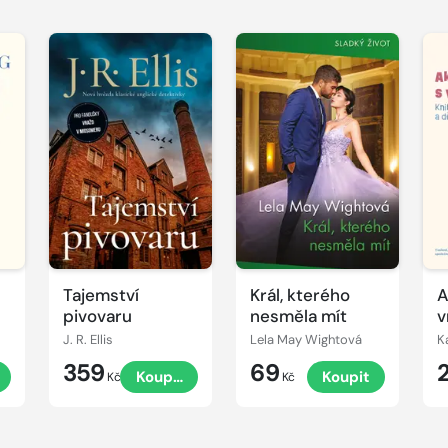
Tajemství
Král, kterého
A
pivovaru
nesměla mít
v
J. R. Ellis
Lela May Wightová
K
359
69
t
Koupit
Koupit
Kč
Kč