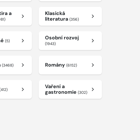
ira a
Klasická
literatura
981)
(356)
Osobní rozvoj
né
(5)
(1943)
a
Romány
(3468)
(6152)
Vaření a
(412)
gastronomie
(302)