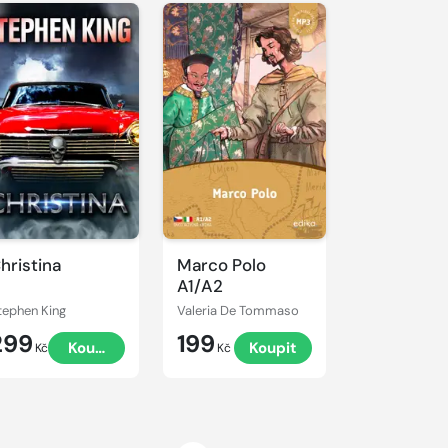
hristina
Marco Polo
A1/A2
tephen King
Valeria De Tommaso
299
199
Koupit
Koupit
Kč
Kč