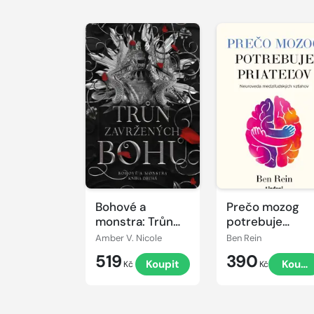
Bohové a
Prečo mozog
monstra: Trůn
potrebuje
zavržených bohů
priateľov
Amber V. Nicole
Ben Rein
519
390
Koupit
Koupi
Kč
Kč