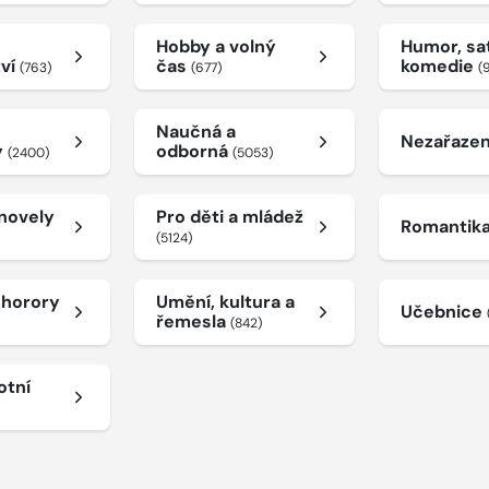
Hobby a volný
Humor, sat
tví
čas
komedie
(763)
(677)
(
Naučná a
Nezařaze
y
odborná
(2400)
(5053)
 novely
Pro děti a mládež
Romantik
(5124)
a horory
Umění, kultura a
Učebnice
řemesla
(842)
otní