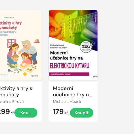
ktivity a hry s
Moderní
noučaty
učebnice hry na
elektrickou
ateřina Bírová
Michaela Medek
kytaru
299
179
Koupit
Koupit
Kč
Kč