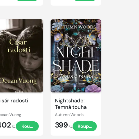
isár radosti
Nightshade:
Temná touha
cean Vuong
Autumn Woods
402
399
Koupit
Koupit
Kč
Kč