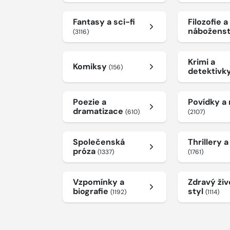
Fantasy a sci-fi
Filozofie a
nábožens
(3116)
Krimi a
Komiksy
(156)
detektivk
Poezie a
Povídky a
dramatizace
(610)
(2107)
Společenská
Thrillery 
próza
(1337)
(1761)
Vzpomínky a
Zdravý živ
biografie
styl
(1192)
(1114)