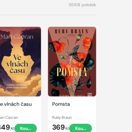
35108 položek
e vlnách času
Pomsta
ari Caoran
Ruby Braun
349
369
Koupit
Koupit
Kč
Kč