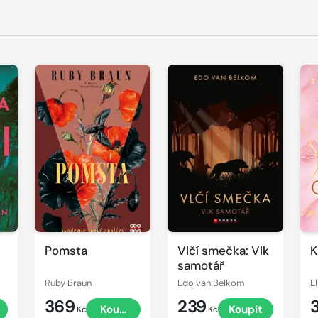
Pomsta
Vlčí smečka: Vlk
K
samotář
Ruby Braun
Edo van Belkom
E
369
239
Koupit
Koupit
Kč
Kč