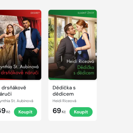
 drsňákově
Dědička s
áruči
dědicem
ynthia St. Aubinová
Heidi Riceová
69
69
Koupit
Koupit
Kč
Kč