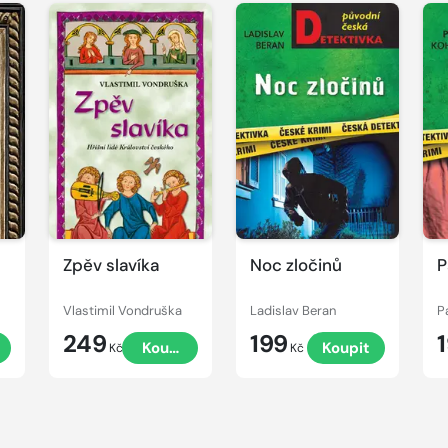
Zpěv slavíka
Noc zločinů
P
Vlastimil Vondruška
Ladislav Beran
P
249
199
Koupit
Koupit
Kč
Kč