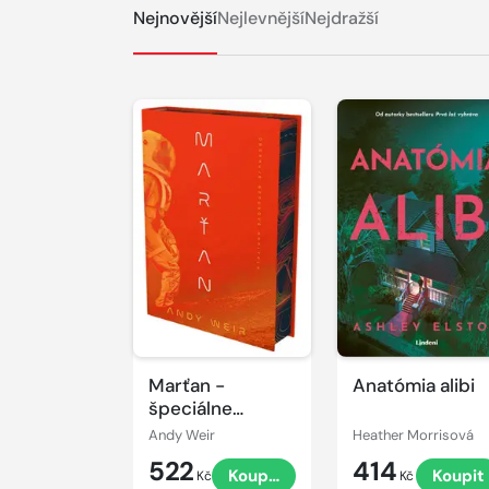
Nejnovější
Nejlevnější
Nejdražší
Marťan -
Anatómia alibi
špeciálne
vydanie
Andy Weir
Heather Morrisová
522
414
Koupit
Koupit
Kč
Kč