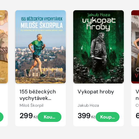
155 běžeckých
Vykopat hroby
V
vychytávek
n
Miloše Škorpila
Miloš Škorpil
Jakub Hoza
C
299
399
Koupit
Koupit
Kč
Kč