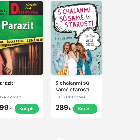
arazit
S chalanmi sú
samé starosti
avel Kohout
Lisi Harrisonová
199
289
Koupit
Koupit
Kč
Kč