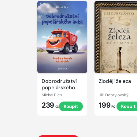
Dobrodružství
Zloději železa
popelářského
auta
Michal Pich
Jiří Dobrylovský
239
199
Koupit
Koupit
Kč
Kč