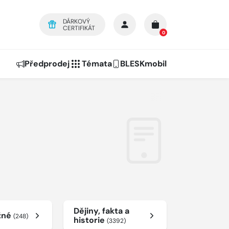
DÁRKOVÝ
CERTIFIKÁT
0
Předprodej
Témata
BLESKmobil
Dějiny, fakta a
žné
(248)
historie
(3392)