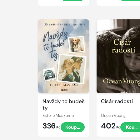
Navždy to budeš
Cisár radosti
ty
Estelle Maskame
Ocean Vuong
336
402
Koupit
Koupi
Kč
Kč