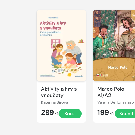
Aktivity a hry s
Marco Polo
vnoučaty
A1/A2
Kateřina Bírová
Valeria De Tommaso
299
199
Koupit
Koupit
Kč
Kč