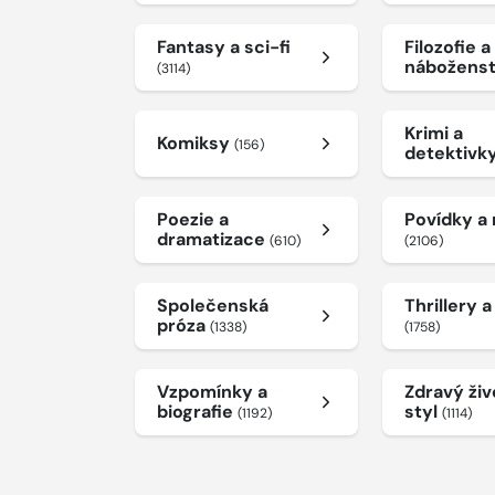
Fantasy a sci-fi
Filozofie a
nábožens
(3114)
Krimi a
Komiksy
(156)
detektivk
Poezie a
Povídky a
dramatizace
(610)
(2106)
Společenská
Thrillery 
próza
(1338)
(1758)
Vzpomínky a
Zdravý živ
biografie
styl
(1192)
(1114)