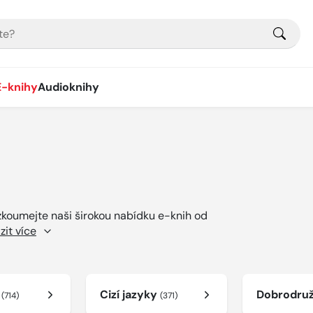
E-knihy
Audioknihy
ozkoumejte naši širokou nabídku e-knih od
zit více
í
Cizí jazyky
Dobrodru
(714)
(371)