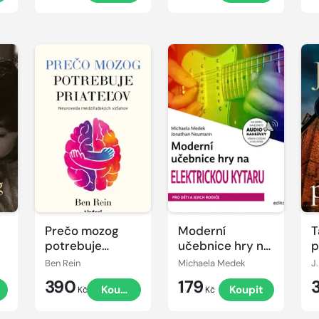
Prečo mozog
Moderní
T
potrebuje
učebnice hry na
p
priateľov
elektrickou
Ben Rein
Michaela Medek
J.
kytaru
390
179
t
Koupit
Koupit
Kč
Kč