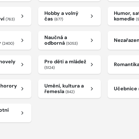
Hobby a volný
Humor, sat
tví
čas
komedie
(763)
(677)
(
Naučná a
Nezařaze
y
odborná
(2400)
(5053)
 novely
Pro děti a mládež
Romantik
(5124)
a horory
Umění, kultura a
Učebnice
řemesla
(842)
otní