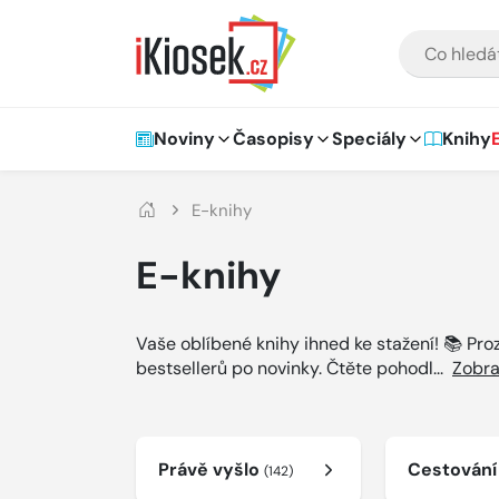
Přejít na hlavní obsah
VYHLEDÁVÁNÍ
Hlavní navigace
Noviny
Časopisy
Speciály
Knihy
E-knihy
E-knihy
Vaše oblíbené knihy ihned ke stažení! 📚 Pr
bestsellerů po novinky. Čtěte pohodl
...
Zobra
Právě vyšlo
Cestován
(142)