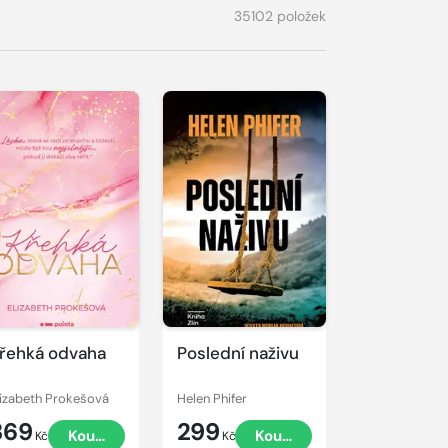
35102 položek
řehká odvaha
Poslední naživu
lizabeth Prokešová
Helen Phifer
369
299
Koupit
Koupit
Kč
Kč