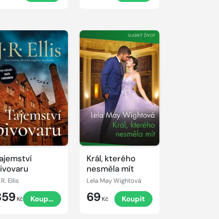
ajemství
Král, kterého
ivovaru
nesměla mít
 R. Ellis
Lela May Wightová
359
69
Koupit
Koupit
Kč
Kč