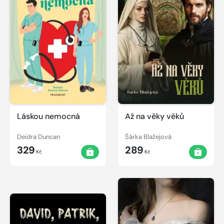
Láskou nemocná
Až na věky věků
Deidra Duncan
Šárka Blažejová
329
289
Kč
Kč