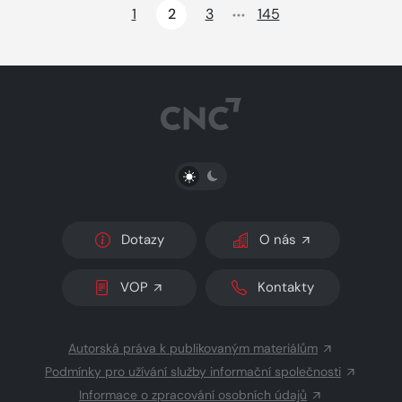
1
2
3
145
PŘEPNOUT SVĚTLÝ/TMAVÝ REŽIM
Dotazy
O nás
VOP
Kontakty
Autorská práva k publikovaným materiálům
Podmínky pro užívání služby informační společnosti
Informace o zpracování osobních údajů