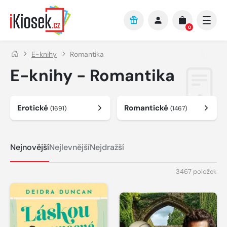
Přejít na hlavní obsah
0
E-knihy
Romantika
E-knihy - Romantika
Erotické
Romantické
(1691)
(1467)
Nejnovější
Nejlevnější
Nejdražší
3467 položek