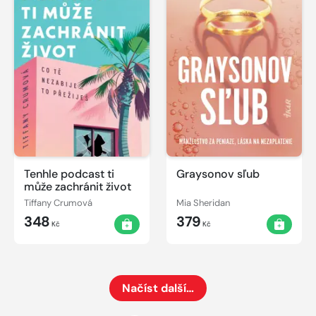
Tenhle podcast ti
Graysonov sľub
může zachránit život
Tiffany Crumová
Mia Sheridan
348
379
Kč
Kč
Načíst další…
Načte dalších 24 položek na aktuální stránku