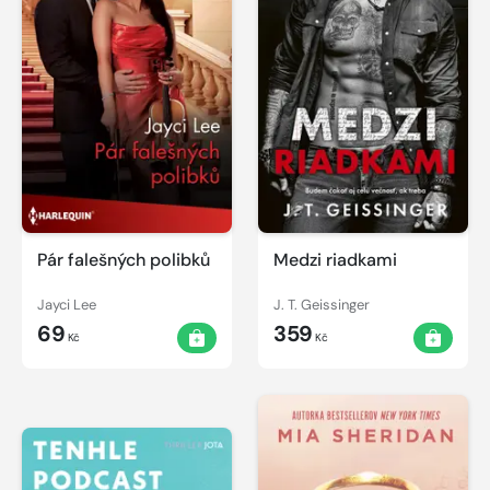
Pár falešných polibků
Medzi riadkami
Jayci Lee
J. T. Geissinger
69
359
Kč
Kč