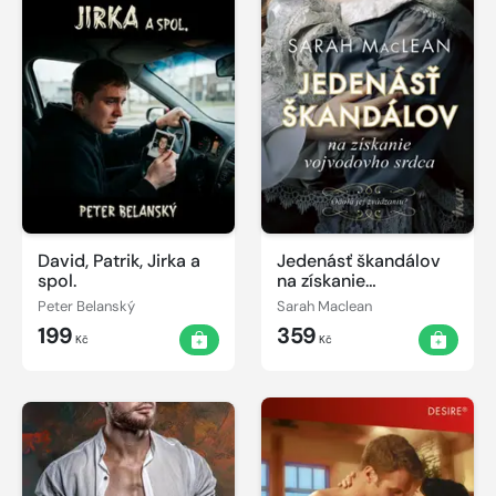
David, Patrik, Jirka a
Jedenásť škandálov
spol.
na získanie
vojvodovho srdca
Peter Belanský
Sarah Maclean
199
359
Kč
Kč