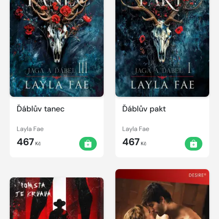
Ďáblův tanec
Ďáblův pakt
Layla Fae
Layla Fae
467
467
Kč
Kč