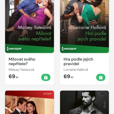
Milovat svého
Hra podle jejich
nepřítele?
pravidel
Maisey Yatesová
Lorraine Hallová
69
69
Kč
Kč