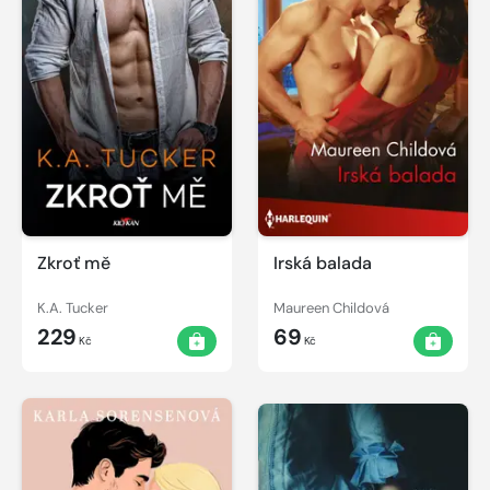
Zkroť mě
Irská balada
K.A. Tucker
Maureen Childová
229
69
Kč
Kč