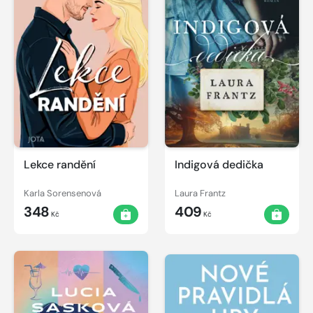
Lekce randění
Indigová dedička
Karla Sorensenová
Laura Frantz
348
409
Kč
Kč