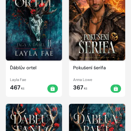
Ďáblův ortel
Pokušení šerifa
Layla Fae
Anna Lowe
467
367
Kč
Kč