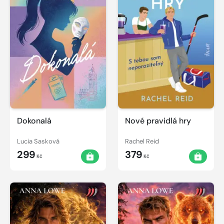
Dokonalá
Nové pravidlá hry
Lucia Sasková
Rachel Reid
299
379
Kč
Kč