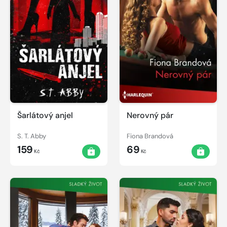
Šarlátový anjel
Nerovný pár
S. T. Abby
Fiona Brandová
159
69
Kč
Kč