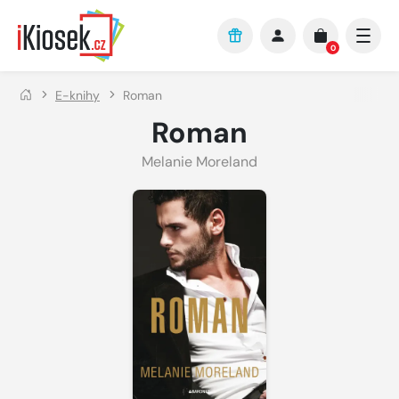
Přejít na hlavní obsah
0
E-knihy
Roman
Roman
Melanie Moreland