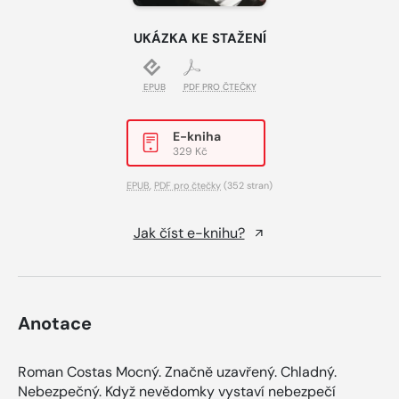
UKÁZKA KE STAŽENÍ
EPUB
PDF PRO ČTEČKY
E-kniha
329 Kč
EPUB
,
PDF pro čtečky
(352 stran)
Jak číst e-knihu?
Anotace
Roman Costas Mocný. Značně uzavřený. Chladný.
Nebezpečný. Když nevědomky vystaví nebezpečí