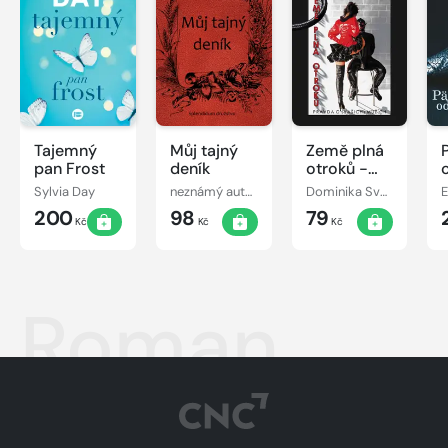
Tajemný
Můj tajný
Země plná
pan Frost
deník
otroků -
Pravda o
Sylvia Day
neznámý autor
Dominika Svobodová
E
(vašich)
200
98
79
mužích
Kč
Kč
Kč
Roman