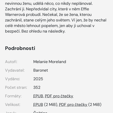
nevinnou ženu, udělá něco, co nikdy neplánoval.
Zachrání ji. Nepředvídal city, které v něm Effie
Warnerová probudí. Nečekal, že se žena, kterou
zachránil, stane celým jeho světem. Ví jen, že by nechal
celé město lehnout popelem, jen aby ji uchoval v
bezpečí. Bez ohledu na následky.
Podrobnosti
Autoři:
Melanie Moreland
Vydavatel:
Baronet
Vydáno:
2025
Počet stran:
352
Formáty:
EPUB
,
PDF pro čtečky
Velikost:
EPUB
(2 MiB),
PDF pro čtečky
(2 MiB)