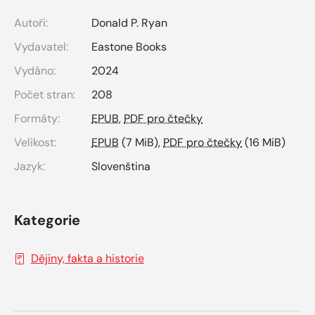
Autoři:
Donald P. Ryan
Vydavatel:
Eastone Books
Vydáno:
2024
Počet stran:
208
Formáty:
EPUB
,
PDF pro čtečky
Velikost:
EPUB
(7 MiB),
PDF pro čtečky
(16 MiB)
Jazyk:
Slovenština
Kategorie
Dějiny, fakta a historie