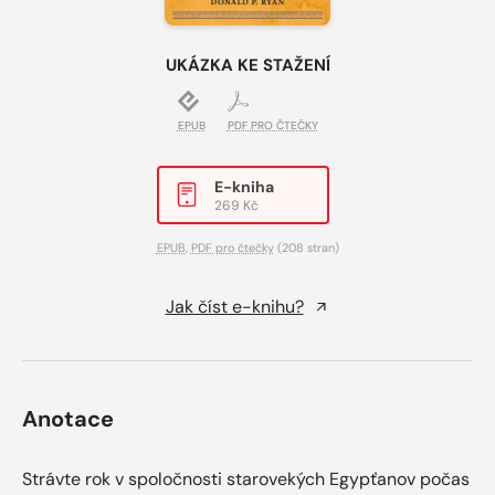
UKÁZKA KE STAŽENÍ
EPUB
PDF PRO ČTEČKY
E-kniha
269 Kč
EPUB
,
PDF pro čtečky
(208 stran)
Jak číst e-knihu?
Anotace
Strávte rok v spoločnosti starovekých Egypťanov počas