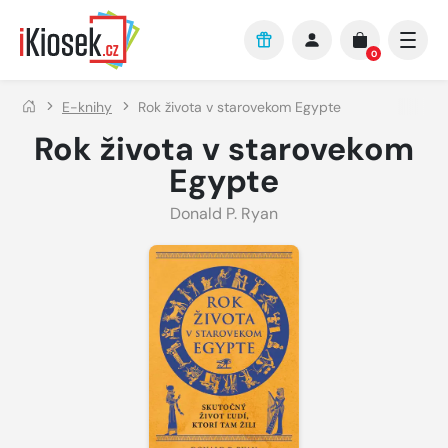
Přejít na hlavní obsah
0
E-knihy
Rok života v starovekom Egypte
Rok života v starovekom
Egypte
Donald P. Ryan