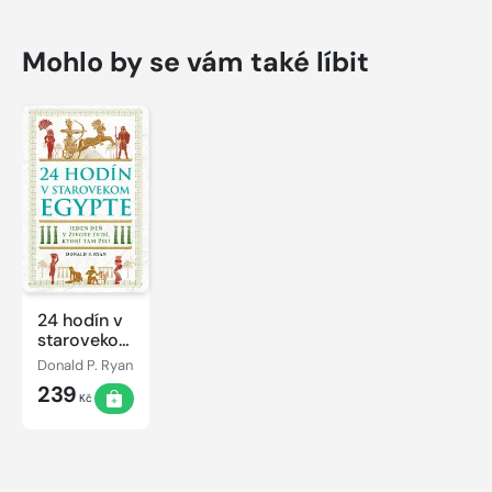
Mohlo by se vám také líbit
24 hodín v
starovekom
Egypte
Donald P. Ryan
239
Kč