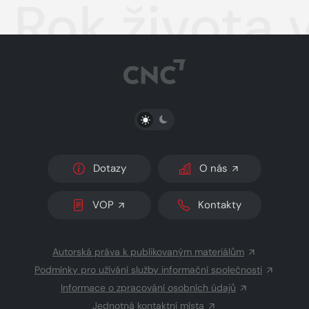
Rok života
PŘEPNOUT SVĚTLÝ/TMAVÝ REŽIM
Dotazy
O nás
VOP
Kontakty
Autorská práva k publikovaným materiálům
Podmínky pro užívání služby informační společnosti
Informace o zpracování osobních údajů
Jednotná kontaktní místa