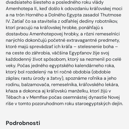
dvadsiateho šiesteho a posledného roku vlády
Amenhotepa II., keď došlo k odovzdaniu kráľovskej moci
a na trón Horného a Dolného Egypta zasadol Thutmose
IV. Zatiaľ čo sa stavitelia z odľahlej dediny robotníkov,
ktorí pracujú na kráľovskej hrobke, ponáhľajú s
dostavbou Amenhotepovej hrobky, a rôzni remeselníci
narýchlo dokončujú početné extravagantné predmety,
ktoré majú sprevádzať ich kráľa – stelesnenie boha –
na ceste do záhrobia, väčšina Egypťanov žije svoj
každodenný život spôsobom, ktorý sa nezmenil po celé
veky. Počas jedného egyptského kalendárneho roka,
ktorý bol rozdelený na tri ročné obdobia (obdobie
záplav, rastu úrody a žatvy), spoznáme roľníka a jeho
rodinu, balzamovača, remeselníka, kráľovského lekára,
kňaza a dokonca aj kráľovskú manželku, ktorí žijú v
Tébach a v Memfise počas osemnástej dynastie Novej
ríše v tomto pozoruhodnom roku staroegyptských dejín.
Podrobnosti