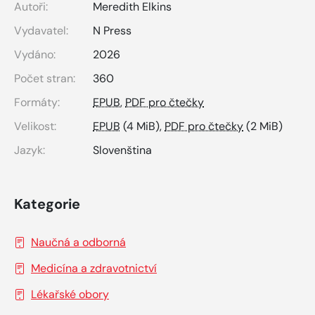
Autoři:
Meredith Elkins
Vydavatel:
N Press
Vydáno:
2026
Počet stran:
360
Formáty:
EPUB
,
PDF pro čtečky
Velikost:
EPUB
(4 MiB),
PDF pro čtečky
(2 MiB)
Jazyk:
Slovenština
Kategorie
Naučná a odborná
Medicína a zdravotnictví
Lékařské obory