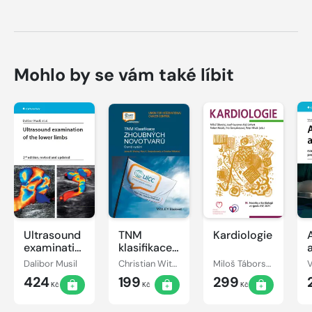
Mohlo by se vám také líbit
Ultrasound
TNM
Kardiologie
examination
klasifikace
of the
zhoubných
Dalibor Musil
Christian Wittekind, James D. Brierley, Mary K. Gospodarowicz
Miloš Táborský, Josef Kautzner, Aleš Linhart
lower limbs
novotvarů
424
199
299
Kč
Kč
Kč