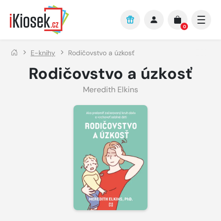
Přejít na hlavní obsah
0
E-knihy
Rodičovstvo a úzkosť
Rodičovstvo a úzkosť
Meredith Elkins