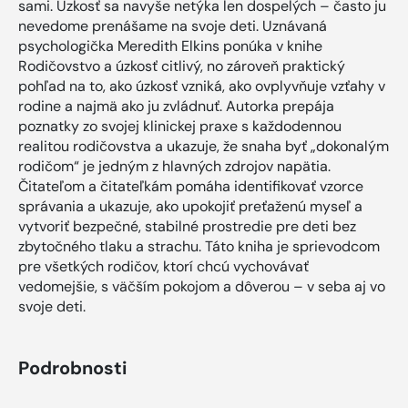
sami. Úzkosť sa navyše netýka len dospelých – často ju
nevedome prenášame na svoje deti. Uznávaná
psychologička Meredith Elkins ponúka v knihe
Rodičovstvo a úzkosť citlivý, no zároveň praktický
pohľad na to, ako úzkosť vzniká, ako ovplyvňuje vzťahy v
rodine a najmä ako ju zvládnuť. Autorka prepája
poznatky zo svojej klinickej praxe s každodennou
realitou rodičovstva a ukazuje, že snaha byť „dokonalým
rodičom“ je jedným z hlavných zdrojov napätia.
Čitateľom a čitateľkám pomáha identifikovať vzorce
správania a ukazuje, ako upokojiť preťaženú myseľ a
vytvoriť bezpečné, stabilné prostredie pre deti bez
zbytočného tlaku a strachu. Táto kniha je sprievodcom
pre všetkých rodičov, ktorí chcú vychovávať
vedomejšie, s väčším pokojom a dôverou – v seba aj vo
svoje deti.
Podrobnosti