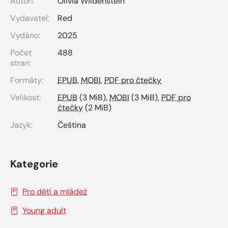
Autoři:
Olivia Wildenstein
Vydavatel:
Red
Vydáno:
2025
Počet
488
stran:
Formáty:
EPUB
,
MOBI
,
PDF pro čtečky
Velikost:
EPUB
(3 MiB),
MOBI
(3 MiB),
PDF pro
čtečky
(2 MiB)
Jazyk:
Čeština
Kategorie
Pro děti a mládež
Young adult