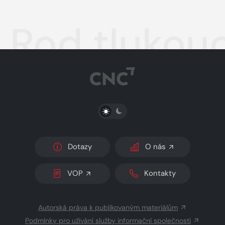
Rod tlukouc
PŘEPNOUT SVĚTLÝ/TMAVÝ REŽIM
Dotazy
O nás
VOP
Kontakty
Autorská práva k publikovaným materiálům
Podmínky pro užívání služby informační společnosti