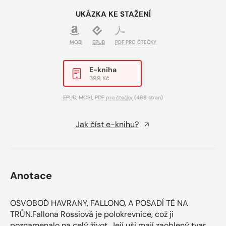
UKÁZKA KE STAŽENÍ
MOBI
EPUB
PDF PRO ČTEČKY
E-kniha
399 Kč
EPUB
,
MOBI
,
PDF pro čtečky
(488 stran)
Jak číst e-knihu?
Anotace
OSVOBOĎ HAVRANY, FALLONO, A POSADÍ TĚ NA
TRŮN.Fallona Rossiová je polokrevnice, což ji
poznamenalo na celý život. Její uši mají zaoblený tvar,