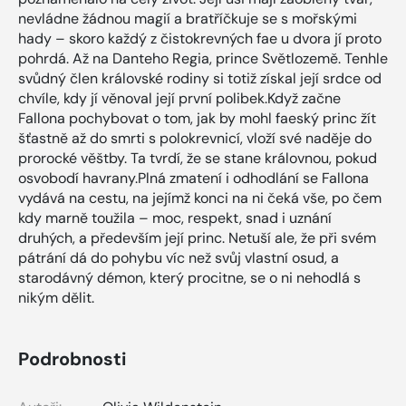
nevládne žádnou magií a bratříčkuje se s mořskými
hady – skoro každý z čistokrevných fae u dvora jí proto
pohrdá. Až na Danteho Regia, prince Světlozemě. Tenhle
svůdný člen královské rodiny si totiž získal její srdce od
chvíle, kdy jí věnoval její první polibek.Když začne
Fallona pochybovat o tom, jak by mohl faeský princ žít
šťastně až do smrti s polokrevnicí, vloží své naděje do
prorocké věštby. Ta tvrdí, že se stane královnou, pokud
osvobodí havrany.Plná zmatení i odhodlání se Fallona
vydává na cestu, na jejímž konci na ni čeká vše, po čem
kdy marně toužila – moc, respekt, snad i uznání
druhých, a především její princ. Netuší ale, že při svém
pátrání dá do pohybu víc než svůj vlastní osud, a
starodávný démon, který procitne, se o ni nehodlá s
nikým dělit.
Podrobnosti