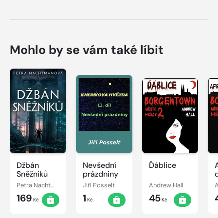
Mohlo by se vám také líbit
Džbán
Nevšední
Ďáblice
Sněžníků
prázdniny
Petra Nachtmanová
Jiří Posselt
Andrew Hall
A
169
1
45
Kč
Kč
Kč