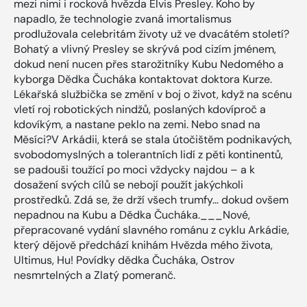
mezi nimi i rocková hvězda Elvis Presley. Koho by
napadlo, že technologie zvaná imortalismus
prodlužovala celebritám životy už ve dvacátém století?
Bohatý a vlivný Presley se skrývá pod cizím jménem,
dokud není nucen přes starožitníky Kubu Nedomého a
kyborga Dědka Čucháka kontaktovat doktora Kurze.
Lékařská službička se změní v boj o život, když na scénu
vletí roj robotických nindžů, poslaných kdovíproč a
kdovíkým, a nastane peklo na zemi. Nebo snad na
Měsíci?V Arkádii, která se stala útočištěm podnikavých,
svobodomyslných a tolerantních lidí z pěti kontinentů,
se padouši toužící po moci vždycky najdou – a k
dosažení svých cílů se nebojí použít jakýchkoli
prostředků. Zdá se, že drží všech trumfy… dokud ovšem
nepadnou na Kubu a Dědka Čucháka.___Nové,
přepracované vydání slavného románu z cyklu Arkádie,
který dějově předchází knihám Hvězda mého života,
Ultimus, Hu! Povídky dědka Čucháka, Ostrov
nesmrtelných a Zlatý pomeranč.