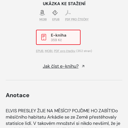
UKÁZKA KE STAŽENÍ
MOBI
EPUB
PDF PRO ČTEČKY
E-kniha
359 Kč
EPUB
,
MOBI
,
PDF pro čtečky
(352 stran)
Jak číst e-knihu?
Anotace
ELVIS PRESLEY ŽIJE NA MĚSÍCI? POJĎME HO ZABÍT!Do
měsíčního habitatu Arkádie se ze Země přestěhovaly
statisíce lidí. V takovém množství si nikdo nevšiml, že je