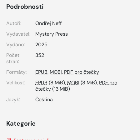
Podrobnosti
Autoři:
Ondřej Neff
Vydavatel:
Mystery Press
Vydáno:
2025
Počet
352
stran:
Formáty:
EPUB
,
MOBI
,
PDF pro čtečky
Velikost:
EPUB
(8 MiB),
MOBI
(8 MiB),
PDF pro
čtečky
(13 MiB)
Jazyk:
Čeština
Kategorie