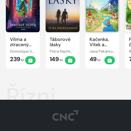
Vilma a
Táborové
Kačenka,
ztracený
lásky
Vítek a
den
jejich
Dominique Valente
Petra Nachtmanová
Jana Pekárková
pohádkové
239
149
49
dobrodružství
Kč
Kč
Kč
Řízni