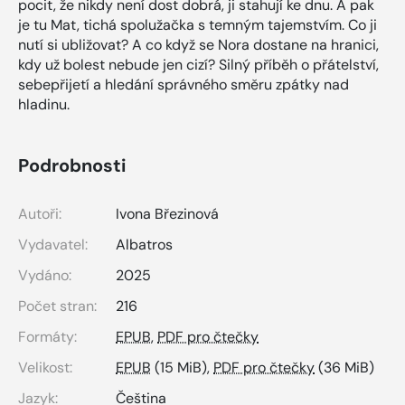
pocit, že nikdy není dost dobrá, ji stahují ke dnu. A pak
je tu Mat, tichá spolužačka s temným tajemstvím. Co ji
nutí si ubližovat? A co když se Nora dostane na hranici,
kdy už bolest nebude jen cizí? Silný příběh o přátelství,
sebepřijetí a hledání správného směru zpátky nad
hladinu.
Podrobnosti
Autoři:
Ivona Březinová
Vydavatel:
Albatros
Vydáno:
2025
Počet stran:
216
Formáty:
EPUB
,
PDF pro čtečky
Velikost:
EPUB
(15 MiB),
PDF pro čtečky
(36 MiB)
Jazyk:
Čeština