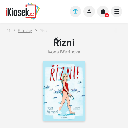
Přejít na hlavní obsah
0
E-knihy
Řízni
Řízni
Ivona Březinová