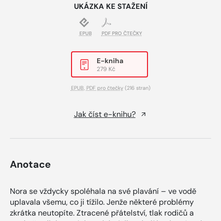
UKÁZKA KE STAŽENÍ
EPUB
PDF PRO ČTEČKY
E-kniha
279 Kč
EPUB
,
PDF pro čtečky
(216 stran)
Jak číst e-knihu?
Anotace
Nora se vždycky spoléhala na své plavání – ve vodě
uplavala všemu, co ji tížilo. Jenže některé problémy
zkrátka neutopíte. Ztracené přátelství, tlak rodičů a