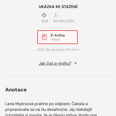
UKÁZKA KE STAŽENÍ
EPUB
PDF PRO ČTEČKY
E-kniha
159 Kč
EPUB
,
PDF pro čtečky
(134 stran)
Jak číst e-knihu?
Anotace
Lana Myersová prahne po odplate. Čakala a
pripravovala sa na ňu desaťročie. Jej niekdajší
trýznitelia si myslia, že je dávno mŕtva. Ibaže ona