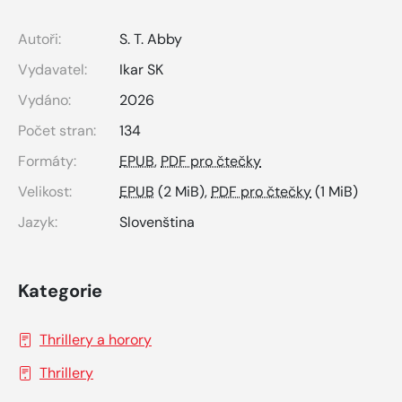
Autoři:
S. T. Abby
Vydavatel:
Ikar SK
Vydáno:
2026
Počet stran:
134
Formáty:
EPUB
,
PDF pro čtečky
Velikost:
EPUB
(2 MiB),
PDF pro čtečky
(1 MiB)
Jazyk:
Slovenština
Kategorie
Thrillery a horory
Thrillery