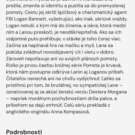
prežila, zmenila si identitu a pustila sa do premyslenej
pomsty. Cestu jej skríži špičkový a charizmatický agent
FBI Logan Bennett, vyšetrujúci, ako inak, sériové vraždy.
Logan netuší, s kým má do činenia, a iskra, ktorá medzi
ním a Lanou preskočí, je neodškriepiteľná. Ako sa ich
vzájomné puto prehlbuje, v stávke je toho čoraz viac.
Začína sa napínavá hra na mačku a myš. Lana sa
pokúša zvládnuť novoobjavený cit i vieru v dobro.
Zároveň nepoľavuje ani vo svojich plánoch pomsty.
Riziko je prvou časťou knižnej série Pomsta je krvavá,
ktorá nám postupne odkrýva Lanin aj Loganov príbeh.
Čitateľov nenechá ani na chvíľu vydýchnuť. Ľahko sa
pristihnú pri tom, že brutálnej, no sympatickej Lane –
označovanej aj za akúsi ženskú verziu Dextera Morgana
– napriek morálnym pochybnostiam držia palce, a
príbehom sa dajú strhnúť. Celú sériu prekladá z
anglického originálu Anna Kompasová.
Podrobnosti