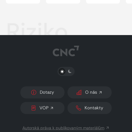
Riziko
PŘEPNOUT SVĚTLÝ/TMAVÝ REŽIM
Dotazy
O nás
VOP
Kontakty
Autorská práva k publikovaným materiálům