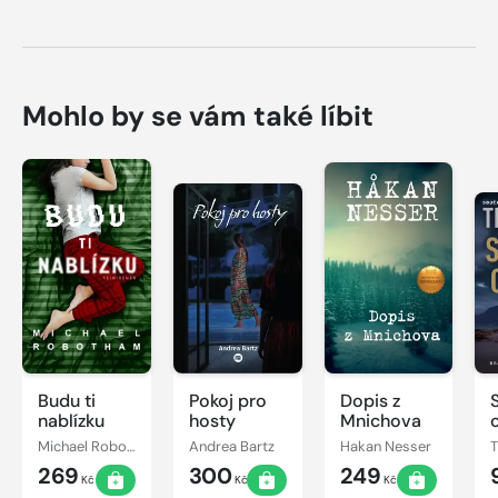
Mohlo by se vám také líbit
Budu ti
Pokoj pro
Dopis z
nablízku
hosty
Mnichova
Michael Robotham
Andrea Bartz
Hakan Nesser
269
300
249
Kč
Kč
Kč