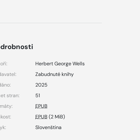
drobnosti
oři:
Herbert George Wells
avatel:
Zabudnuté knihy
dáno:
2025
et stran:
51
máty:
EPUB
ikost:
EPUB
(2 MiB)
yk:
Slovenština