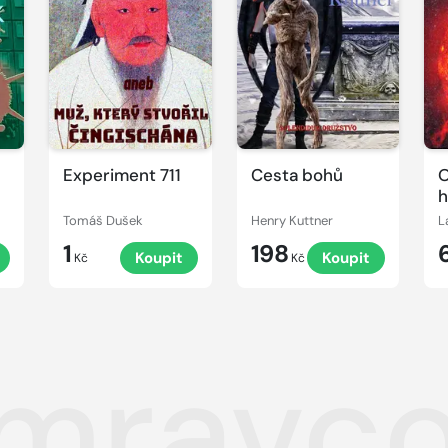
Experiment 711
Cesta bohů
O
h
Tomáš Dušek
Henry Kuttner
L
1
198
Koupit
Koupit
Kč
Kč
 mravc