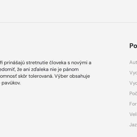
Po
Aut
fi prinášajú stretnutie človeka s novými a
domiť, že ani zďaleka nie je pánom
Vyd
ítomnosť skôr tolerovaná. Výber obsahuje
e pavúkov.
Vy
Poč
For
Vel
Jaz