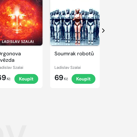
Další
rgonova
Soumrak robotů
Dvojnáso
vězda
dvojník
adislav Szalai
Ladislav Szalai
69
69
69
Koupit
Koupit
K
Kč
Kč
Kč
ov