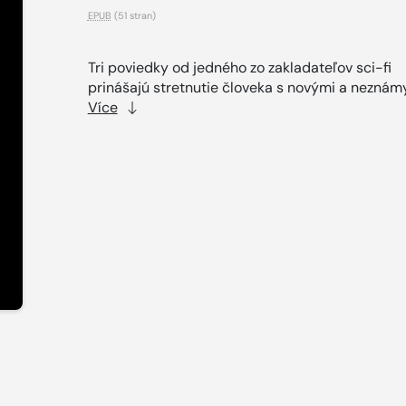
EPUB
(51 stran)
Tri poviedky od jedného zo zakladateľov sci-fi
prinášajú stretnutie človeka s novými a neznámy
Více