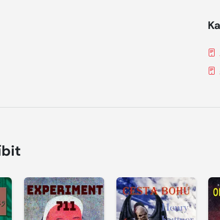
Ka
íbit