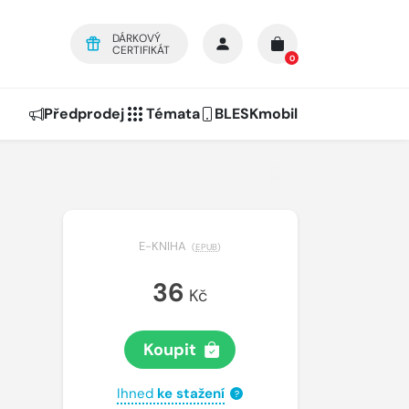
DÁRKOVÝ
CERTIFIKÁT
0
Předprodej
Témata
BLESKmobil
E-KNIHA
(
EPUB
)
36
Kč
Koupit
Ihned
ke stažení
?