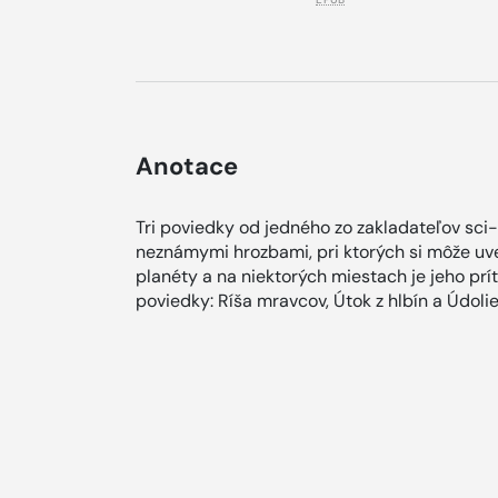
Anotace
Tri poviedky od jedného zo zakladateľov sci-
neznámymi hrozbami, pri ktorých si môže uve
planéty a na niektorých miestach je jeho pr
poviedky: Ríša mravcov, Útok z hlbín a Údoli