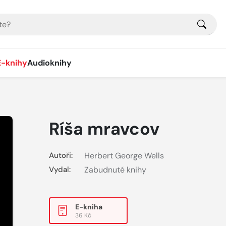
E-knihy
Audioknihy
Ríša mravcov
Autoři:
Herbert George Wells
Vydal:
Zabudnuté knihy
E-kniha
36 Kč