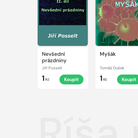
Nevšední
Myšák
prázdniny
Jiří Posselt
Tomáš Dušek
1
1
Koupit
Koupit
Kč
Kč
Ríša