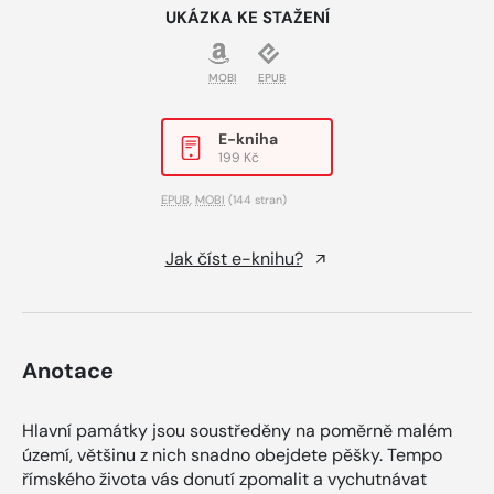
UKÁZKA KE STAŽENÍ
MOBI
EPUB
E-kniha
199 Kč
EPUB
,
MOBI
(144 stran)
Jak číst e-knihu?
Anotace
Hlavní památky jsou soustředěny na poměrně malém
území, většinu z nich snadno obejdete pěšky. Tempo
římského života vás donutí zpomalit a vychutnávat