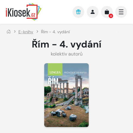
Přejít na hlavní obsah
0
E-knihy
Řím - 4. vydání
Řím - 4. vydání
kolektiv autorů