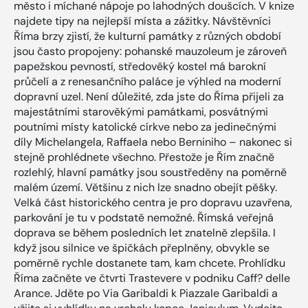
město i míchané nápoje po lahodných doušcích. V knize
najdete tipy na nejlepší místa a zážitky. Návštěvníci
Říma brzy zjistí, že kulturní památky z různých období
jsou často propojeny: pohanské mauzoleum je zároveň
papežskou pevností, středověký kostel má barokní
průčelí a z renesančního paláce je výhled na moderní
dopravní uzel. Není důležité, zda jste do Říma přijeli za
majestátními starověkými památkami, posvátnými
poutními místy katolické církve nebo za jedinečnými
díly Michelangela, Raffaela nebo Berniniho – nakonec si
stejně prohlédnete všechno. Přestože je Řím značně
rozlehlý, hlavní památky jsou soustředěny na poměrně
malém území. Většinu z nich lze snadno obejít pěšky.
Velká část historického centra je pro dopravu uzavřena,
parkování je tu v podstatě nemožné. Římská veřejná
doprava se během posledních let znatelně zlepšila. I
když jsou silnice ve špičkách přeplněny, obvykle se
poměrně rychle dostanete tam, kam chcete. Prohlídku
Říma začněte ve čtvrti Trastevere v podniku Caff? delle
Arance. Jděte po Via Garibaldi k Piazzale Garibaldi a