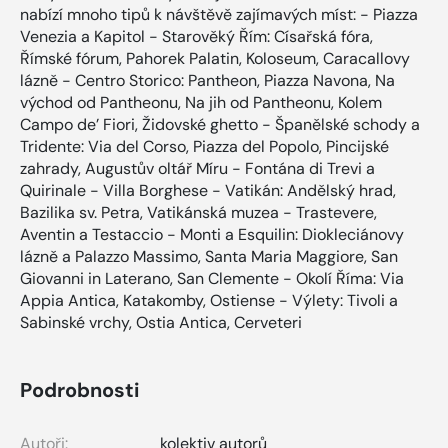
nabízí mnoho tipů k návštěvě zajímavých míst: - Piazza
Venezia a Kapitol - Starověký Řím: Císařská fóra,
Římské fórum, Pahorek Palatin, Koloseum, Caracallovy
lázně - Centro Storico: Pantheon, Piazza Navona, Na
východ od Pantheonu, Na jih od Pantheonu, Kolem
Campo de’ Fiori, Židovské ghetto - Španělské schody a
Tridente: Via del Corso, Piazza del Popolo, Pincijské
zahrady, Augustův oltář Míru - Fontána di Trevi a
Quirinale - Villa Borghese - Vatikán: Andělský hrad,
Bazilika sv. Petra, Vatikánská muzea - Trastevere,
Aventin a Testaccio - Monti a Esquilin: Diokleciánovy
lázně a Palazzo Massimo, Santa Maria Maggiore, San
Giovanni in Laterano, San Clemente - Okolí Říma: Via
Appia Antica, Katakomby, Ostiense - Výlety: Tivoli a
Sabinské vrchy, Ostia Antica, Cerveteri
Podrobnosti
Autoři:
kolektiv autorů