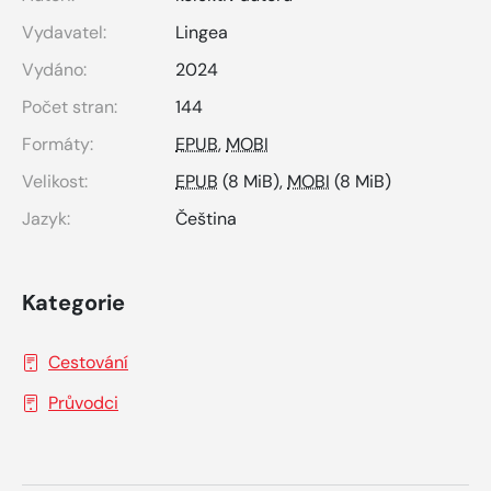
Vydavatel:
Lingea
Vydáno:
2024
Počet stran:
144
Formáty:
EPUB
,
MOBI
Velikost:
EPUB
(8 MiB),
MOBI
(8 MiB)
Jazyk:
Čeština
Kategorie
Cestování
Průvodci