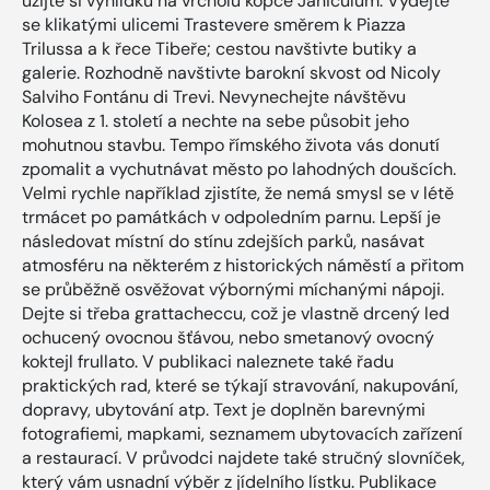
užijte si vyhlídku na vrcholu kopce Janiculum. Vydejte
se klikatými ulicemi Trastevere směrem k Piazza
Trilussa a k řece Tibeře; cestou navštivte butiky a
galerie. Rozhodně navštivte barokní skvost od Nicoly
Salviho Fontánu di Trevi. Nevynechejte návštěvu
Kolosea z 1. století a nechte na sebe působit jeho
mohutnou stavbu. Tempo římského života vás donutí
zpomalit a vychutnávat město po lahodných doušcích.
Velmi rychle například zjistíte, že nemá smysl se v létě
trmácet po památkách v odpoledním parnu. Lepší je
následovat místní do stínu zdejších parků, nasávat
atmosféru na některém z historických náměstí a přitom
se průběžně osvěžovat výbornými míchanými nápoji.
Dejte si třeba grattacheccu, což je vlastně drcený led
ochucený ovocnou šťávou, nebo smetanový ovocný
koktejl frullato. V publikaci naleznete také řadu
praktických rad, které se týkají stravování, nakupování,
dopravy, ubytování atp. Text je doplněn barevnými
fotografiemi, mapkami, seznamem ubytovacích zařízení
a restaurací. V průvodci najdete také stručný slovníček,
který vám usnadní výběr z jídelního lístku. Publikace