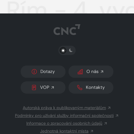
Řím - 4. vy
PŘEPNOUT SVĚTLÝ/TMAVÝ REŽIM
Dotazy
O nás
VOP
Kontakty
Autorská práva k publikovaným materiálům
Podmínky pro užívání služby informační společnosti
Informace o zpracování osobních údajů
Jednotná kontaktní místa