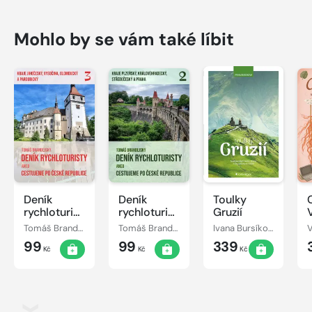
Mohlo by se vám také líbit
Deník
Deník
Toulky
rychloturisty,
rychloturisty,
Gruzií
3. díl: Kraje
2. díl: Kraje
Tomáš Brandejský
Tomáš Brandejský
Ivana Bursíková
Jihočeský,
Plzeňský,
99
99
339
Vysočina,
Královéhradecký,
Kč
Kč
Kč
Olomoucký
Středočeský
a
a Praha
Pardubický