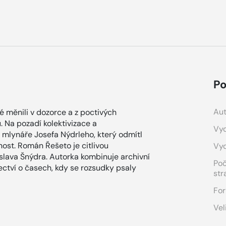
Po
Aut
é měnili v dozorce a z poctivých
u. Na pozadí kolektivizace a
Vyd
mlynáře Josefa Nýdrleho, který odmítl
ost. Román Řešeto je citlivou
Vy
slava Šnýdra. Autorka kombinuje archivní
Po
ctví o časech, kdy se rozsudky psaly
str
For
Vel