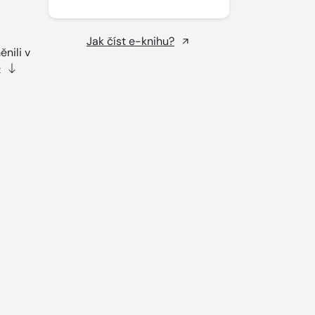
Jak číst e-knihu?
nili v
e