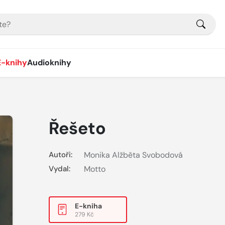
E-knihy
Audioknihy
Řešeto
Autoři:
Monika Alžběta Svobodová
Vydal:
Motto
E-kniha
279 Kč