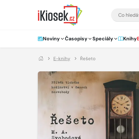
Přejít na hlavní obsah
VYHLEDÁVÁNÍ
Hlavní navigace
Noviny
Časopisy
Speciály
Knihy
E-knihy
Řešeto