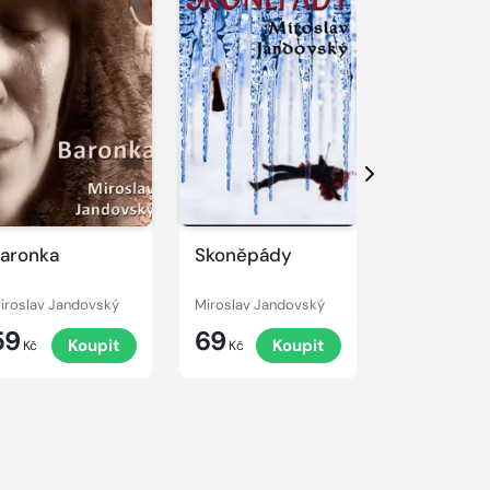
Další
aronka
Skoněpády
Putování A.
lidskou
důstojnost
iroslav Jandovský
Miroslav Jandovský
Miroslav Jan
59
69
69
Koupit
Koupit
K
Kč
Kč
Kč