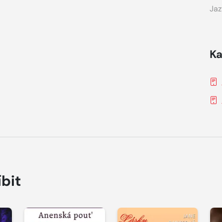
Jaz
Ka
íbit