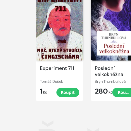
Experiment 711
Poslední
velkokněžna
Tomáš Dušek
Bryn Thurnbullová
1
280
Koupit
Koupi
Kč
Kč