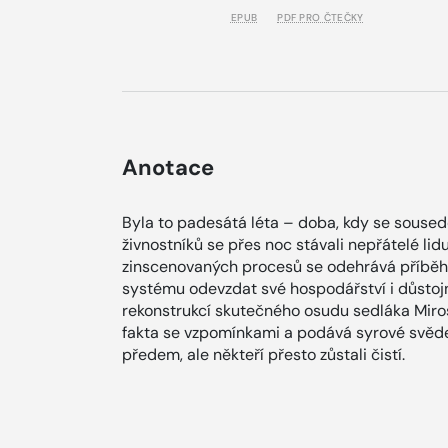
EPUB
PDF PRO ČTEČKY
Anotace
Byla to padesátá léta – doba, kdy se soused
živnostníků se přes noc stávali nepřátelé lid
zinscenovaných procesů se odehrává příběh 
systému odevzdat své hospodářství i důstojn
rekonstrukcí skutečného osudu sedláka Miro
fakta se vzpomínkami a podává syrové svěde
předem, ale někteří přesto zůstali čistí.