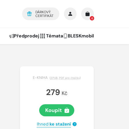
DÁRKOVÝ
CERTIFIKÁT
0
Předprodej
Témata
BLESKmobil
E-KNIHA
(
EPUB
,
PDF pro čtečky
)
279
Kč
Koupit
Ihned
ke stažení
?