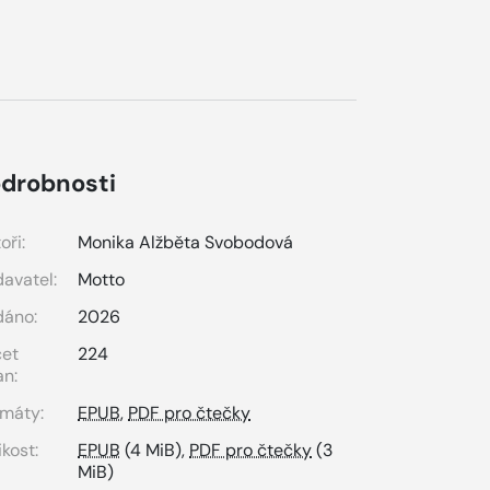
drobnosti
oři:
Monika Alžběta Svobodová
avatel:
Motto
dáno:
2026
čet
224
an:
máty:
EPUB
,
PDF pro čtečky
ikost:
EPUB
(4 MiB),
PDF pro čtečky
(3
MiB)