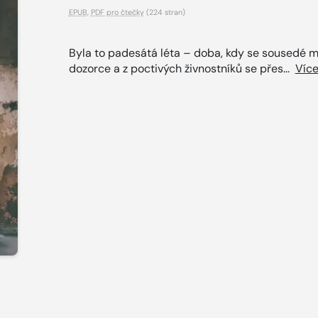
EPUB
,
PDF pro čtečky
(224 stran)
Byla to padesátá léta – doba, kdy se sousedé mě
dozorce a z poctivých živnostníků se přes...
Víc