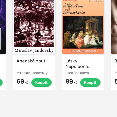
Anenská pouť
Lásky
B
Napoleona
Bonaparta
Miroslav Jandovský
Jane Banksová
M
69
99
t
Koupit
Koupit
Kč
Kč