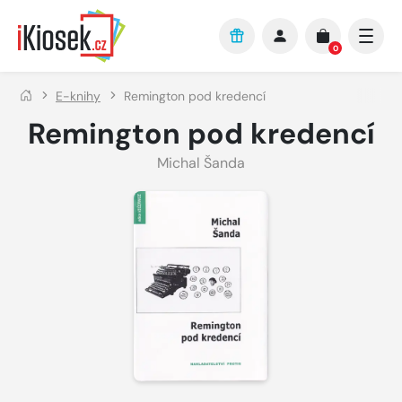
Přejít na hlavní obsah
0
E-knihy
Remington pod kredencí
Remington pod kredencí
Michal Šanda