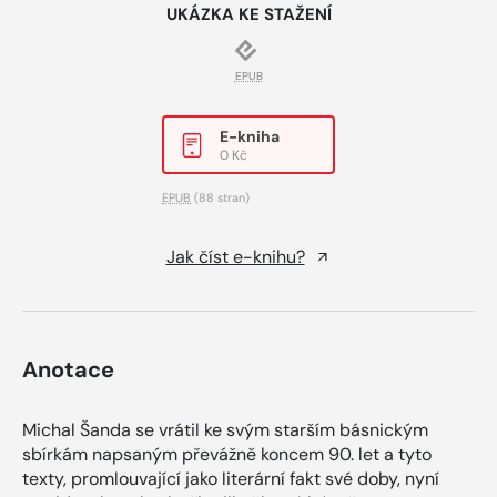
UKÁZKA KE STAŽENÍ
EPUB
E-kniha
0 Kč
EPUB
(88 stran)
Jak číst e-knihu?
Anotace
Michal Šanda se vrátil ke svým starším básnickým
sbírkám napsaným převážně koncem 90. let a tyto
texty, promlouvající jako literární fakt své doby, nyní