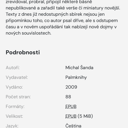
zrevidoval, probral, připojil některé básně
nepublikované a zařadil také verše či miniatury novější.
Texty z dnes již nedostupných sbírek nejsou jen
připomínkou toho, co autor psal dříve, ale s odstupem
času a v novém uspořádání tak nabízejí nové dojmy v
nových souvislostech.
Podrobnosti
Autoři:
Michal Šanda
Vydavatel:
Palmknihy
Vydáno:
2009
Počet stran:
88
Formáty:
EPUB
Velikost:
EPUB
(5 MiB)
Jazyk:
Čeština