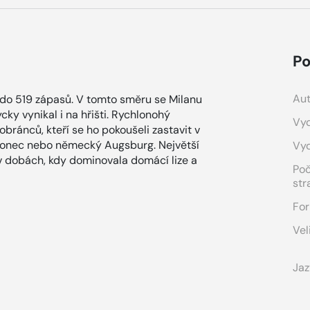
Po
Aut
l do 519 zápasů. V tomto směru se Milanu
ky vynikal i na hřišti. Rychlonohý
Vyd
obránců, kteří se ho pokoušeli zastavit v
blonec nebo německý Augsburg. Největší
Vy
 v dobách, kdy dominovala domácí lize a
Po
str
For
Vel
Jaz