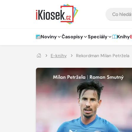
Přejít na hlavní obsah
VYHLEDÁVÁNÍ
Hlavní navigace
Noviny
Časopisy
Speciály
Knihy
E-knihy
Rekordman Milan Petržela