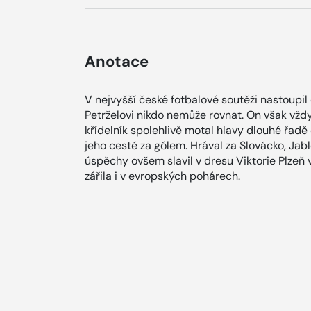
Anotace
V nejvyšší české fotbalové soutěži nastoupi
Petrželovi nikdo nemůže rovnat. On však vždyc
křídelník spolehlivě motal hlavy dlouhé řadě 
jeho cestě za gólem. Hrával za Slovácko, Ja
úspěchy ovšem slavil v dresu Viktorie Plzeň
zářila i v evropských pohárech.