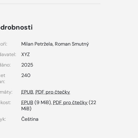
drobnosti
oři:
Milan Petržela
,
Roman Smutný
avatel:
XYZ
dáno:
2025
čet
240
an:
máty:
EPUB
,
PDF pro čtečky
ikost:
EPUB
(9 MiB),
PDF pro čtečky
(22
MiB)
yk:
Čeština