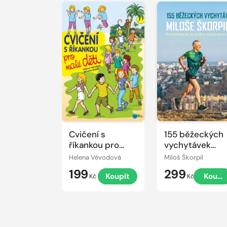
Cvičení s
155 běžeckých
říkankou pro
vychytávek
malé děti
Miloše Škorpila
Helena Vévodová
Miloš Škorpil
199
299
Koupit
Koupi
Kč
Kč