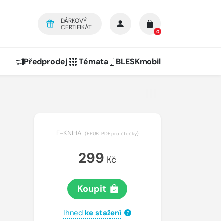
DÁRKOVÝ
CERTIFIKÁT
0
Předprodej
Témata
BLESKmobil
E-KNIHA
(
EPUB
,
PDF pro čtečky
)
299
Kč
Koupit
Ihned
ke stažení
?