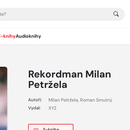
E-knihy
Audioknihy
Rekordman Milan
Petržela
Autoři:
Milan Petržela
,
Roman Smutný
Vydal:
XYZ
E-kniha