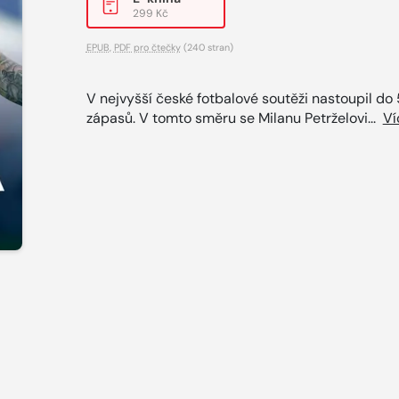
299 Kč
EPUB
,
PDF pro čtečky
(240 stran)
V nejvyšší české fotbalové soutěži nastoupil do 
zápasů. V tomto směru se Milanu Petrželovi...
Ví